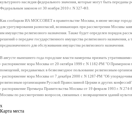
культурного наследия федерального значения, которые могут быть переданы р
Федеральным законом от 30 ноября 2010 г. N 327-ФЗ.
Как сообщили ИА МОССОВЕТ в правительстве Москвы, в июне месяце городс
для урегулирования разногласий, возникающих при рассмотрении Москвы зая
им имущества религиозного назначения. Также будет определен порядок расс
решений о передаче государственного имущества религиозного назначения, а 
предназначенного для обслуживания имущества религиозного назначения.
В августе нынешнего года городские власти намерены признать утратившими
- распоряжение мэра Москвы от 20 октября 1999 г. N 1182-РМ "О Примерном 
помещений, передаваемых в безвозмездное пользование религиозным организ
- распоряжение мэра Москвы от 7 декабря 2000 г. N 1287-РМ "Об упорядочи
религиозным организациям Русской Православной Церкви и других конфессий"
- распоряжение Премьера Правительства Москвы от 19 февраля 1993 г. N 274
Москвы по рассмотрению вопросов, связанных с возвращением зданий культов
x
Карта места