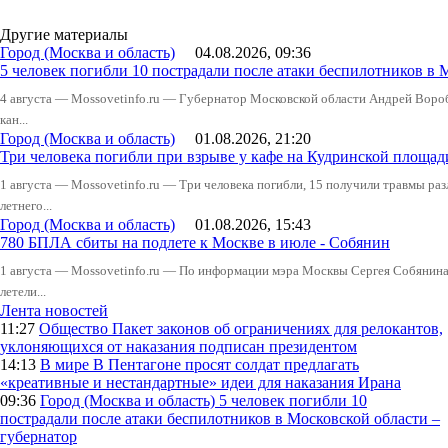
Другие материалы
Город (Москва и область)
04.08.2026, 09:36
5 человек погибли 10 пострадали после атаки беспилотников в 
4 августа — Mossovetinfo.ru — Губернатор Московской области Андрей Вор
кан...
Город (Москва и область)
01.08.2026, 21:20
Три человека погибли при взрыве у кафе на Кудринской пло
1 августа — Mossovetinfo.ru — Три человека погибли, 15 получили травмы ра
летнего...
Город (Москва и область)
01.08.2026, 15:43
780 БПЛА сбиты на подлете к Москве в июле - Собянин
1 августа — Mossovetinfo.ru — По информации мэра Москвы Сергея Собянина,
летели...
Лента новостей
11:27
Общество
Пакет законов об ограничениях для релокантов,
уклоняющихся от наказания подписан президентом
14:13
В мире
В Пентагоне просят солдат предлагать
«креативные и нестандартные» идеи для наказания Ирана
09:36
Город (Москва и область)
5 человек погибли 10
пострадали после атаки беспилотников в Московской области –
губернатор