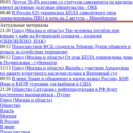
09:03
Другое
56,4% россиян со статусом самозапрета на кредиты
имеют активные долговые обязательства - ОКБ
08:48
В России
635 украинских БПЛА самолетного типа
ликвидированы ПВО в ночь на 2 августа, - Минобороны
Актуальные материалы
21:20
Город (Москва и область)
Три человека погибли при
взрыве у кафе на Кудринской площади – полиция
(ОБНОВЛЕНО, НАК)
09:12
Происшествия
ФСБ: создатель Telegram Дуров объявлен в
розыск за содействие терроризму
06:12
Город (Москва и область)
От атак БПЛА повреждены дома
в Подмосковье - губернатор
12:13
Город (Москва и область)
Жалоба с участием Архнадзора
по защите культурного наследия подана в Верховный суд
09:55
В мире
Трамп в обращении к нации назвал Россию, КНР,
Иран и КНДР угрозами для выборов в США
21:28
Общество
Ситуация с нефтепродуктами в РФ будет
постепенно выправляться - Путин
Город (Москва и область)
Общество
Власть
Мнения
В России
В мире
Происшествия