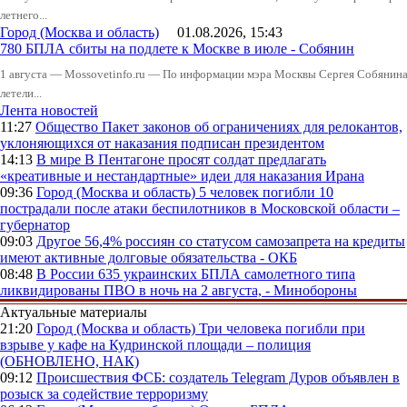
летнего...
Город (Москва и область)
01.08.2026, 15:43
780 БПЛА сбиты на подлете к Москве в июле - Собянин
1 августа — Mossovetinfo.ru — По информации мэра Москвы Сергея Собянина,
летели...
Лента новостей
11:27
Общество
Пакет законов об ограничениях для релокантов,
уклоняющихся от наказания подписан президентом
14:13
В мире
В Пентагоне просят солдат предлагать
«креативные и нестандартные» идеи для наказания Ирана
09:36
Город (Москва и область)
5 человек погибли 10
пострадали после атаки беспилотников в Московской области –
губернатор
09:03
Другое
56,4% россиян со статусом самозапрета на кредиты
имеют активные долговые обязательства - ОКБ
08:48
В России
635 украинских БПЛА самолетного типа
ликвидированы ПВО в ночь на 2 августа, - Минобороны
Актуальные материалы
21:20
Город (Москва и область)
Три человека погибли при
взрыве у кафе на Кудринской площади – полиция
(ОБНОВЛЕНО, НАК)
09:12
Происшествия
ФСБ: создатель Telegram Дуров объявлен в
розыск за содействие терроризму