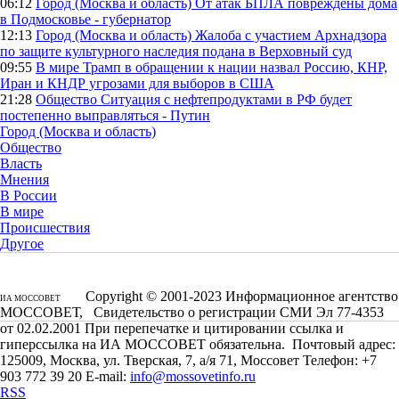
06:12
Город (Москва и область)
От атак БПЛА повреждены дома
в Подмосковье - губернатор
12:13
Город (Москва и область)
Жалоба с участием Архнадзора
по защите культурного наследия подана в Верховный суд
09:55
В мире
Трамп в обращении к нации назвал Россию, КНР,
Иран и КНДР угрозами для выборов в США
21:28
Общество
Ситуация с нефтепродуктами в РФ будет
постепенно выправляться - Путин
Город (Москва и область)
Общество
Власть
Мнения
В России
В мире
Происшествия
Другое
Copyright © 2001-2023 Информационное агентство
ИА МОССОВЕТ
МОССОВЕТ, Свидетельство о регистрации СМИ Эл 77-4353
от 02.02.2001 При перепечатке и цитировании ссылка и
гиперссылка на ИА МОССОВЕТ обязательна. Почтовый адрес:
125009, Москва, ул. Тверская, 7, а/я 71, Моссовет Телефон: +7
903 772 39 20 E-mail:
info@mossovetinfo.ru
RSS