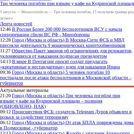
Три человека погибли при взрыве у кафе на Кудринской пло
1 августа — Mossovetinfo.ru — Три человека погибли, 15 получили травмы ра
летнего...
Лента новостей
12:46
В России
Более 200 000 беспилотников ВСУ с начала
спецоперации сбили ВС РФ - Минобороны
12:28
Город (Москва и область)
В Москва-Сити ФСБ и МВД
пресекли деятельность 9 мошеннических криптообменников
11:27
Общество
Пакет законов об ограничениях для релокантов,
уклоняющихся от наказания подписан президентом
14:13
В мире
В Пентагоне просят солдат предлагать
«креативные и нестандартные» идеи для наказания Ирана
09:36
Город (Москва и область)
5 человек погибли 10
пострадали после атаки беспилотников в Московской области –
губернатор
Актуальные материалы
21:20
Город (Москва и область)
Три человека погибли при
взрыве у кафе на Кудринской площади – полиция
(ОБНОВЛЕНО, НАК)
09:12
Происшествия
ФСБ: создатель Telegram Дуров объявлен в
розыск за содействие терроризму
06:12
Город (Москва и область)
От атак БПЛА повреждены дома
в Подмосковье - губернатор
12:13
Город (Москва и область)
Жалоба с участием Архнадзора