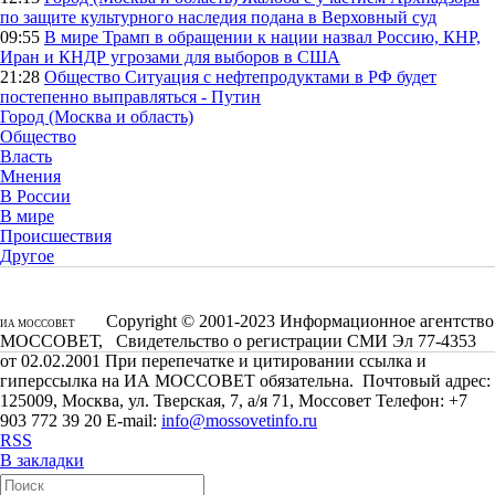
по защите культурного наследия подана в Верховный суд
09:55
В мире
Трамп в обращении к нации назвал Россию, КНР,
Иран и КНДР угрозами для выборов в США
21:28
Общество
Ситуация с нефтепродуктами в РФ будет
постепенно выправляться - Путин
Город (Москва и область)
Общество
Власть
Мнения
В России
В мире
Происшествия
Другое
Copyright © 2001-2023 Информационное агентство
ИА МОССОВЕТ
МОССОВЕТ, Свидетельство о регистрации СМИ Эл 77-4353
от 02.02.2001 При перепечатке и цитировании ссылка и
гиперссылка на ИА МОССОВЕТ обязательна. Почтовый адрес:
125009, Москва, ул. Тверская, 7, а/я 71, Моссовет Телефон: +7
903 772 39 20 E-mail:
info@mossovetinfo.ru
RSS
В закладки