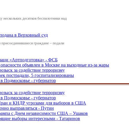
у нескольких десятков беспилотники над
 подана в Верховный суд
и присоединившиеся граждане – подали
заци «Артподготовка» - ФСБ
опасности объявлен в Москве на выходные из-за жары
розыск за содействие терроризму
ек пострадали, 5 госпитализированы
в Подмосковье - губернатор
розыск за содействие терроризму
в Подмосковье - губернатор
 Иран и КНДР угрозами для выборов в США
енно выправляться - Путин
Трампа с Днем независимости США – Ушаков
тоящие выборы интересными - Татаринов