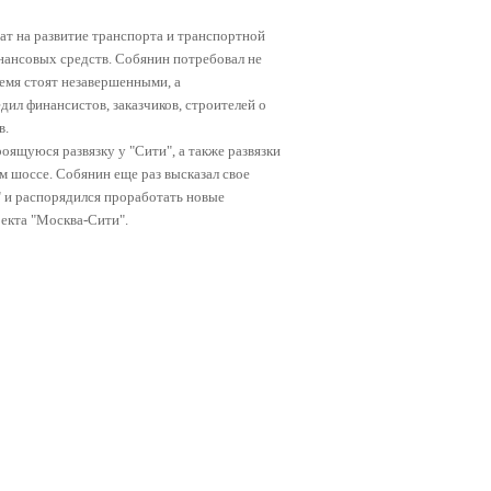
ат на развитие транспорта и транспортной
нансовых средств. Собянин потребовал не
ремя стоят незавершенными, а
ил финансистов, заказчиков, строителей о
в.
ящуюся развязку у "Сити", а также развязки
 шоссе. Собянин еще раз высказал свое
" и распорядился проработать новые
екта "Москва-Сити".