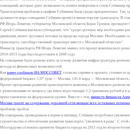
совещаний, которые дают возможность понять намерения и стиль Собянина 
Транспортная проблема в графике Собянина была среди приоритетных. Так, ср
должности мэра совещание Собянин провёл в министерстве транспорта. В со
РФ Игорь Левитин, губернатор Московской области Борис Громов, президен
Сергей Собянин высказал убеждение, что "среди срочных мер необходимо рас
движения, вынос грузовых потоков за пределы города Москвы. Необходимо с
транспорта, сам общественный транспорт вместе с Московской областью".
Министр транспорта РФ Игорь Левитин заявил, что проект комплексного реше
2010-2015 годы был подготовлен в 2008 году.
На совещании было решено взять за основу развития инфраструктуры региона
исходя из финансовых возможностей.
Как
ранее сообщало ИА МОССОВЕТ
, согласно справке к проекту, стоимость 
федеральный бюджет, 1,07 трлн — Москва, 141,6 млрд — Московская область,
Проект программы развития транспортного комплекса Московского региона на 
с разногласиями по вопросу, где взять недостающие 1,3 триллиона рублей и в
приостановлено на федеральном уровне. Вместе с тем,
министр финансов Алек
Москва тратит на содержание дорожной сети меньше всех остальных регионо
проблему пробок.
На совещании, проведенном в мэрии в пятницу, Собянин потребовал увеличит
строительство и обеспечение развития транспорта "увеличить в разы". С этой
Мосгордумы отложить принятие бюджета города на 2011 год во втором чтении