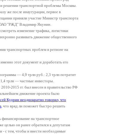
при решении транспортной проблемы Москвы.
азу же после инаугурации, первое в
вещании приняли участие Министр транспорта
т ОАО "РЖД" Владимир Якунин.
смотреть изменение трафика, логистики
инхронно развивать движение общественного
ния транспортных проблем в регионе на
 именно этот документ и доработать его
программы — 4,9 трлн руб.: 2,3 трлн потратит
 1,4 трлн — частные инвесторы.
2010-2015 гг. был внесен в правительство РФ
 дальнейшем движение проекта было
сей Кудрин неоднократно говорил, что
в
, что вряд ли поможет быстро решить
ь финансирование на транспортное
 же целью он ранее обратился к депутатам
 - с тем, чтобы и внести необходимые