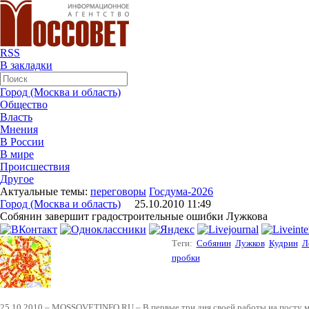
RSS
В закладки
Город (Москва и область)
Общество
Власть
Мнения
В России
В мире
Происшествия
Другое
Актуальные темы:
переговоры
Госдума-2026
Город (Москва и область)
25.10.2010 11:49
Собянин завершит градостроительные ошибки Лужкова
Теги:
Собянин
Лужков
Кудрин
Л
пробки
25.10.2010 – MOSSOVETINFO.RU – В первые три дня своей работы на посту 