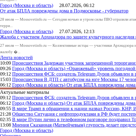
Город (Москва и область)
28.07.2026, 06:12
От атак БПЛА повреждены дома в Подмосковье - губернатор
28 июля — Mossovetinfo.ru — Сегодня ночью и утром силы ПВО отразили атак
терри...
Город (Москва и область)
27.07.2026, 12:13
Жалоба с участием Архнадзора по защите культурного наследия
27 июля — Mossovetinfo.ru — Коллективные истцы — участники Архнадзора 
жалобу �...
Лента новостей
10:09
Происшествия
Задержан участник запрещенной тероргани
09:26
Город (Москва и область)
«Оранжевый» уровень погодной 
09:12
Происшествия
ФСБ: создатель Telegram Дуров объявлен в 
15:03
Происшествия
В ДТП с автобусом на юге Москвы 17 челов
06:12
Город (Москва и область)
От атак БПЛА повреждены дома 
Актуальные материалы
09:12
Происшествия
ФСБ: создатель Telegram Дуров объявлен в 
06:12
Город (Москва и область)
От атак БПЛА повреждены дома 
09:55
В мире
Трамп в обращении к нации назвал Россию, КНР,
21:28
Общество
Ситуация с нефтепродуктами в РФ будет постеп
02:35
В мире
Путин лично в телефонном разговоре поздравил 
13:08
Мнения
Сказанная (Матвейчевым) глупость делает предс
Город (Москва и область)
Общество