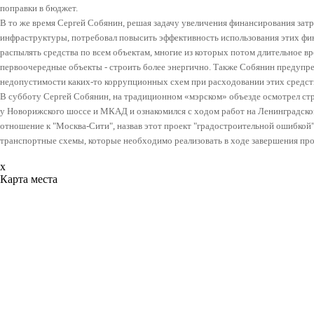
поправки в бюджет.
В то же время Сергей Собянин, решая задачу увеличения финансирования затр
инфраструктуры, потребовал повысить эффективность использования этих фи
распылять средства по всем объектам, многие из которых потом длительное в
первоочередные объекты - строить более энергично. Также Собянин предупред
недопустимости каких-то коррупционных схем при расходовании этих средст
В субботу Сергей Собянин, на традиционном «мэрском» объезде осмотрел стро
у Новорижского шоссе и МКАД и ознакомился с ходом работ на Ленинградском
отношение к "Москва-Сити", назвав этот проект "градостроительной ошибкой
транспортные схемы, которые необходимо реализовать в ходе завершения про
x
Карта места