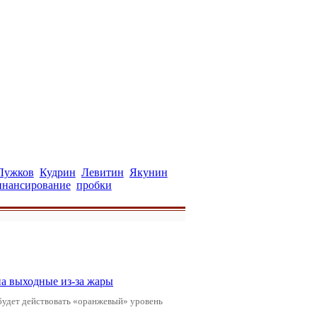
Лужков
Кудрин
Левитин
Якунин
инансирование
пробки
а выходные из-за жары
будет действовать «оранжевый» уровень