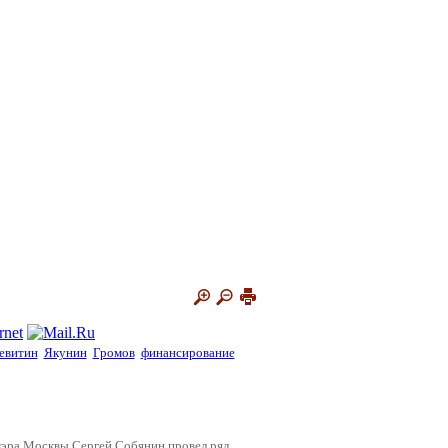
евитин
Якунин
Громов
финансирование
мэра Москвы Сергей Собянин провел ряд