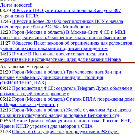
Лента новостей
08:39
В России
ПВО уничтожили за ночь на 8 августа 397
украинских БПЛА
12:46
В России
Более 200 000 беспилотников ВСУ с начала
спецоперации сбили ВС РФ - Минобороны
12:28
Город (Москва и область)
В Москва-Сити ФСБ и МВД
пресекли деятельность 9 мошеннических криптообменников
11:27
Общество
Пакет законов об ограничениях для релокантов,
уклоняющихся от наказания подписан президентом
14:13
В мире
В Пентагоне просят солдат предлагать
«креативные и нестандартные» идеи для наказания Ирана
Актуальные материалы
21:20
Город (Москва и область)
Три человека погибли при
взрыве у кафе на Кудринской площади – полиция
(ОБНОВЛЕНО, НАК)
09:12
Происшествия
ФСБ: создатель Telegram Дуров объявлен в
розыск за содействие терроризму
06:12
Город (Москва и область)
От атак БПЛА повреждены дома
в Подмосковье - губернатор
12:13
Город (Москва и область)
Жалоба с участием Архнадзора
по защите культурного наследия подана в Верховный суд
09:55
В мире
Трамп в обращении к нации назвал Россию, КНР,
Иран и КНДР угрозами для выборов в США
21:28
Общество
Ситуация с нефтепродуктами в РФ будет