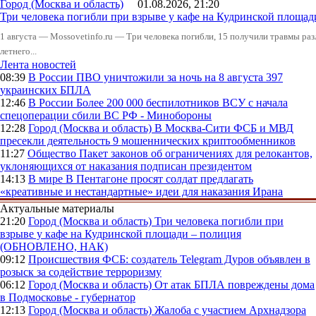
Город (Москва и область)
01.08.2026, 21:20
Три человека погибли при взрыве у кафе на Кудринской пло
1 августа — Mossovetinfo.ru — Три человека погибли, 15 получили травмы ра
летнего...
Лента новостей
08:39
В России
ПВО уничтожили за ночь на 8 августа 397
украинских БПЛА
12:46
В России
Более 200 000 беспилотников ВСУ с начала
спецоперации сбили ВС РФ - Минобороны
12:28
Город (Москва и область)
В Москва-Сити ФСБ и МВД
пресекли деятельность 9 мошеннических криптообменников
11:27
Общество
Пакет законов об ограничениях для релокантов,
уклоняющихся от наказания подписан президентом
14:13
В мире
В Пентагоне просят солдат предлагать
«креативные и нестандартные» идеи для наказания Ирана
Актуальные материалы
21:20
Город (Москва и область)
Три человека погибли при
взрыве у кафе на Кудринской площади – полиция
(ОБНОВЛЕНО, НАК)
09:12
Происшествия
ФСБ: создатель Telegram Дуров объявлен в
розыск за содействие терроризму
06:12
Город (Москва и область)
От атак БПЛА повреждены дома
в Подмосковье - губернатор
12:13
Город (Москва и область)
Жалоба с участием Архнадзора