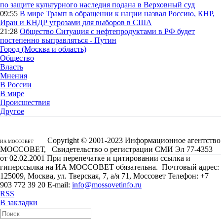
по защите культурного наследия подана в Верховный суд
09:55
В мире
Трамп в обращении к нации назвал Россию, КНР,
Иран и КНДР угрозами для выборов в США
21:28
Общество
Ситуация с нефтепродуктами в РФ будет
постепенно выправляться - Путин
Город (Москва и область)
Общество
Власть
Мнения
В России
В мире
Происшествия
Другое
Copyright © 2001-2023 Информационное агентство
ИА МОССОВЕТ
МОССОВЕТ, Свидетельство о регистрации СМИ Эл 77-4353
от 02.02.2001 При перепечатке и цитировании ссылка и
гиперссылка на ИА МОССОВЕТ обязательна. Почтовый адрес:
125009, Москва, ул. Тверская, 7, а/я 71, Моссовет Телефон: +7
903 772 39 20 E-mail:
info@mossovetinfo.ru
RSS
В закладки