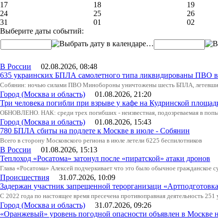
17
18
19
24
25
26
31
01
02
Выберите даты событий:
…
В России
02.08.2026, 08:48
635 украинских БПЛА самолетного типа ликвидированы ПВО в 
Собянин: ночью силами ПВО Минобороны уничтожены шесть БПЛА, летевши
Город (Москва и область)
01.08.2026, 21:20
Три человека погибли при взрыве у кафе на Кудринской пло
ОБНОВЛЕНО. НАК: среди трех погибших - неизвестная, подозреваемая в попыт
Город (Москва и область)
01.08.2026, 15:43
780 БПЛА сбиты на подлете к Москве в июле - Собянин
Всего в сторону Московского региона в июле летели 6225 беспилотников
В России
01.08.2026, 15:13
Теплоход «Росатома» затонул после «пиратской» атаки дронов
Глава «Росатома» Алексей подчеркивает что это было обычное гражданское с
Происшествия
31.07.2026, 10:09
Задержан участник запрещенной терорганизаци «Артподготовк
С 2022 года по настоящее время пресечена противоправная деятельность 251
Город (Москва и область)
31.07.2026, 09:26
«Оранжевый» уровень погодной опасности объявлен в Москве н