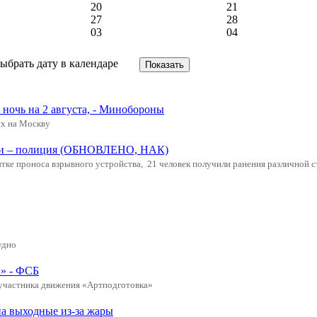
20
21
27
28
03
04
ночь на 2 августа, - Минобороны
х на Москву
щади – полиция (ОБНОВЛЕНО, НАК)
ке проноса взрывного устройства, 21 человек получили ранения различной с
удно
а» - ФСБ
 участника движения «Артподготовка»
а выходные из-за жары