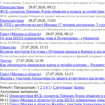
С понедельника, 3 августа, в столичном регионе будет прохладнее на 3-5 град
Происшествия
29.07.2026, 09:12
ФСБ: создатель Telegram Дуров объявлен в розыск за содействие
ФСБ: администрация Telegram не удаляет каналы и боты, используемые для тер
Происшествия
28.07.2026, 15:03
В ДТП с автобусом на юге Москвы 17 человек пострадали, 5 го
Причиной ДТП с автобусом на юге Москвы могло стать ухудшение здоровья в
Город (Москва и область)
28.07.2026, 06:12
От атак БПЛА повреждены дома в Подмосковье - губернатор
Более 80 БПЛА, летевших на Москву уничтожено рано утром 28 июля - Собян
Общество
27.07.2026, 15:15
Встреча депутатов Госдумы с Путиным прошла в Кремле в посл
Путин поблагодарил депутатов и отметил, что вклад всех фракций уходящего
Другое
27.07.2026, 12:36
Как обезопасить банковские карты и онлайн-платежи – Роскачес
Безопасность — это не суперсложные шифры, а простые цифровые привычки
Город (Москва и область)
27.07.2026, 12:13
Жалоба с участием Архнадзора по защите культурного наследия
Ответчиками выступают мэр Москвы Сергей Собянин, подписавший закон, и
Начало | Предыдущая |
1
2
3
4
5
|
Следующая
|
Конец
Актуальные материалы
09:12
Происшествия
ФСБ: создатель Telegram Дуров объявлен в 
06:12
Город (Москва и область)
От атак БПЛА повреждены дома 
12:13
Город (Москва и область)
Жалоба с участием Архнадзора п