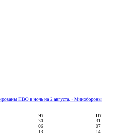
рованы ПВО в ночь на 2 августа, - Минобороны
Чт
Пт
30
31
06
07
13
14