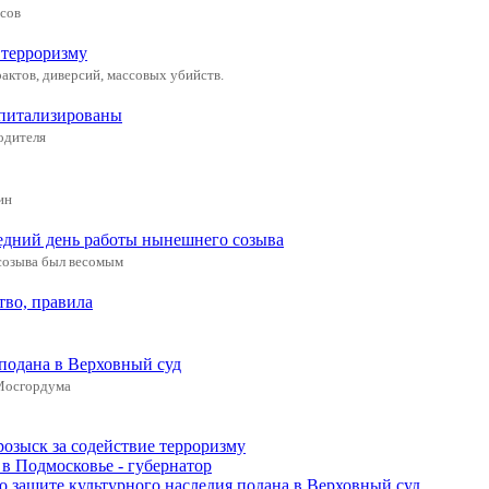
усов
 терроризму
актов, диверсий, массовых убийств.
спитализированы
одителя
ин
едний день работы нынешнего созыва
 созыва был весомым
тво, правила
 подана в Верховный суд
 Мосгордума
розыск за содействие терроризму
в Подмосковье - губернатор
о защите культурного наследия подана в Верховный суд