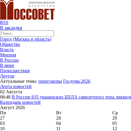
RSS
В закладки
Город (Москва и область)
Общество
Власть
Мнения
В России
В мире
Происшествия
Другое
Актуальные темы:
переговоры
Госдума-2026
Лента новостей
02 Августа
08:48
В России
635 украинских БПЛА самолетного типа ликвиди
Календарь новостей
Август 2026
Пн
Вт
Ср
27
28
29
03
04
05
10
11
12