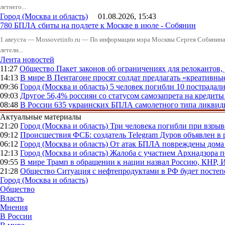
летнего...
Город (Москва и область)
01.08.2026, 15:43
780 БПЛА сбиты на подлете к Москве в июле - Собянин
1 августа — Mossovetinfo.ru — По информации мэра Москвы Сергея Собянина,
летели...
Лента новостей
11:27
Общество
Пакет законов об ограничениях для релокантов
14:13
В мире
В Пентагоне просят солдат предлагать «креативны
09:36
Город (Москва и область)
5 человек погибли 10 пострадал
09:03
Другое
56,4% россиян со статусом самозапрета на кредит
08:48
В России
635 украинских БПЛА самолетного типа ликвиди
Актуальные материалы
21:20
Город (Москва и область)
Три человека погибли при взры
09:12
Происшествия
ФСБ: создатель Telegram Дуров объявлен в 
06:12
Город (Москва и область)
От атак БПЛА повреждены дома 
12:13
Город (Москва и область)
Жалоба с участием Архнадзора п
09:55
В мире
Трамп в обращении к нации назвал Россию, КНР,
21:28
Общество
Ситуация с нефтепродуктами в РФ будет постеп
Город (Москва и область)
Общество
Власть
Мнения
В России