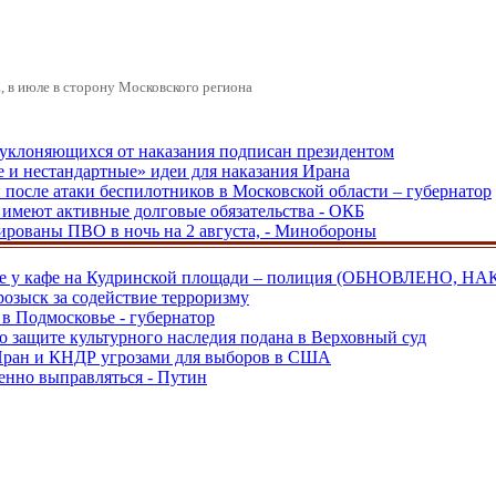
 в июле в сторону Московского региона
, уклоняющихся от наказания подписан президентом
е и нестандартные» идеи для наказания Ирана
и после атаки беспилотников в Московской области – губернатор
ы имеют активные долговые обязательства - ОКБ
рованы ПВО в ночь на 2 августа, - Минобороны
ве у кафе на Кудринской площади – полиция (ОБНОВЛЕНО, НА
розыск за содействие терроризму
в Подмосковье - губернатор
о защите культурного наследия подана в Верховный суд
 Иран и КНДР угрозами для выборов в США
енно выправляться - Путин