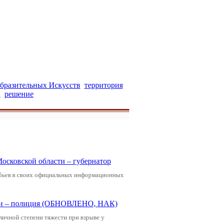
бразительных Искусств
территория
и
решение
Московской области – губернатор
обьев в своих официальных информационных
щади – полиция (ОБНОВЛЕНО, НАК)
зличной степени тяжести при взрыве у