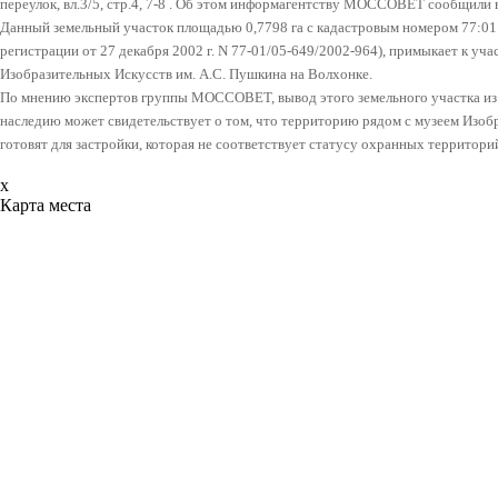
переулок, вл.3/5, стр.4, 7-8 . Об этом информагентству МОССОВЕТ сообщили
Данный земельный участок площадью 0,7798 га с кадастровым номером 77:01:
регистрации от 27 декабря 2002 г. N 77-01/05-649/2002-964), примыкает к у
Изобразительных Искусств им. А.С. Пушкина на Волхонке.
По мнению экспертов группы МОССОВЕТ, вывод этого земельного участка из
наследию может свидетельствует о том, что территорию рядом с музеем Изоб
готовят для застройки, которая не соответствует статусу охранных территори
x
Карта места