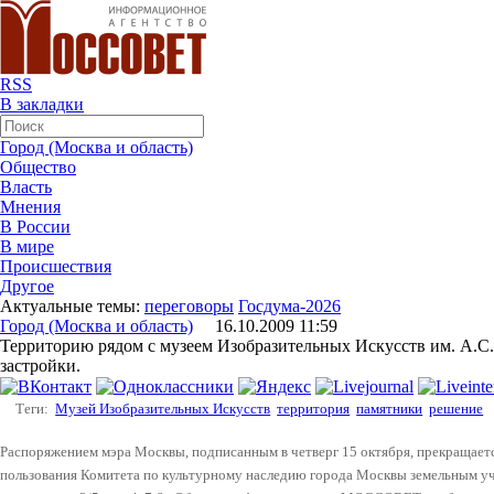
RSS
В закладки
Город (Москва и область)
Общество
Власть
Мнения
В России
В мире
Происшествия
Другое
Актуальные темы:
переговоры
Госдума-2026
Город (Москва и область)
16.10.2009 11:59
Территорию рядом с музеем Изобразительных Искусств им. А.С
застройки.
Теги:
Музей Изобразительных Искусств
территория
памятники
решение
Распоряжением мэра Москвы, подписанным в четверг 15 октября, прекращаетс
пользования Комитета по культурному наследию города Москвы земельным у