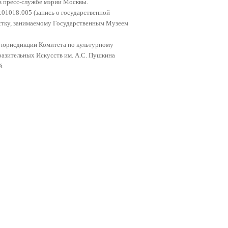
 в пресс-службе мэрии Москвы.
01018:005 (запись о государственной
частку, занимаемому Государственным Музеем
 юрисдикции Комитета по культурному
разительных Искусств им. А.С. Пушкина
й.