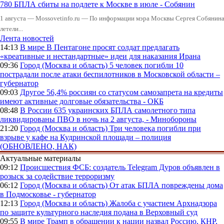
780 БПЛА сбиты на подлете к Москве в июле - Собянин
1 августа — Mossovetinfo.ru — По информации мэра Москвы Сергея Собянина,
летели...
Лента новостей
14:13
В мире
В Пентагоне просят солдат предлагать
«креативные и нестандартные» идеи для наказания Ирана
09:36
Город (Москва и область)
5 человек погибли 10
пострадали после атаки беспилотников в Московской области –
губернатор
09:03
Другое
56,4% россиян со статусом самозапрета на кредиты
имеют активные долговые обязательства - ОКБ
08:48
В России
635 украинских БПЛА самолетного типа
ликвидированы ПВО в ночь на 2 августа, - Минобороны
21:20
Город (Москва и область)
Три человека погибли при
взрыве у кафе на Кудринской площади – полиция
(ОБНОВЛЕНО, НАК)
Актуальные материалы
09:12
Происшествия
ФСБ: создатель Telegram Дуров объявлен в
розыск за содействие терроризму
06:12
Город (Москва и область)
От атак БПЛА повреждены дома
в Подмосковье - губернатор
12:13
Город (Москва и область)
Жалоба с участием Архнадзора
по защите культурного наследия подана в Верховный суд
09:55
В мире
Трамп в обращении к нации назвал Россию, КНР,