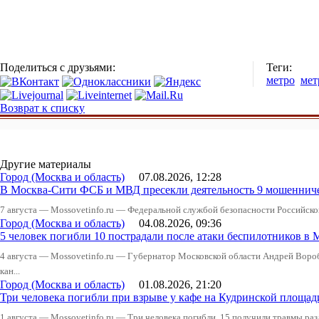
Поделиться с друзьями:
Теги:
метро
мет
Возврат к списку
Другие материалы
Город (Москва и область)
07.08.2026, 12:28
В Москва-Сити ФСБ и МВД пресекли деятельность 9 мошеннич
7 августа — Mossovetinfo.ru — Федеральной службой безопасности Российско
Город (Москва и область)
04.08.2026, 09:36
5 человек погибли 10 пострадали после атаки беспилотников в 
4 августа — Mossovetinfo.ru — Губернатор Московской области Андрей Вор
кан...
Город (Москва и область)
01.08.2026, 21:20
Три человека погибли при взрыве у кафе на Кудринской пло
1 августа — Mossovetinfo.ru — Три человека погибли, 15 получили травмы ра