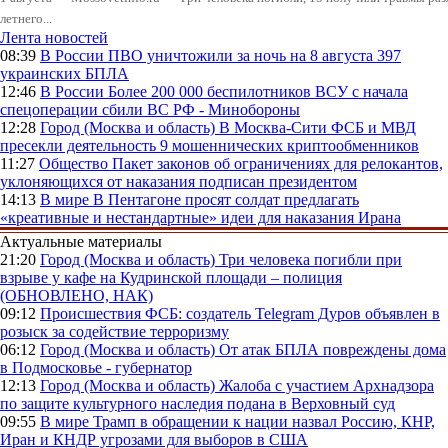
летнего...
Лента новостей
08:39
В России
ПВО уничтожили за ночь на 8 августа 397
украинских БПЛА
12:46
В России
Более 200 000 беспилотников ВСУ с начала
спецоперации сбили ВС РФ - Минобороны
12:28
Город (Москва и область)
В Москва-Сити ФСБ и МВД
пресекли деятельность 9 мошеннических криптообменников
11:27
Общество
Пакет законов об ограничениях для релокантов,
уклоняющихся от наказания подписан президентом
14:13
В мире
В Пентагоне просят солдат предлагать
«креативные и нестандартные» идеи для наказания Ирана
Актуальные материалы
21:20
Город (Москва и область)
Три человека погибли при
взрыве у кафе на Кудринской площади – полиция
(ОБНОВЛЕНО, НАК)
09:12
Происшествия
ФСБ: создатель Telegram Дуров объявлен в
розыск за содействие терроризму
06:12
Город (Москва и область)
От атак БПЛА повреждены дома
в Подмосковье - губернатор
12:13
Город (Москва и область)
Жалоба с участием Архнадзора
по защите культурного наследия подана в Верховный суд
09:55
В мире
Трамп в обращении к нации назвал Россию, КНР,
Иран и КНДР угрозами для выборов в США