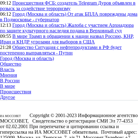
09:12
Происшествия
ФСБ: создатель Telegram Дуров объявлен в
розыск за содействие терроризму
06:12
Город (Москва и область)
От атак БПЛА повреждены дома
в Подмосковье - губернатор
12:13
Город (Москва и область)
Жалоба с участием Архнадзора
по защите культурного наследия подана в Верховный суд
09:55
В мире
Трамп в обращении к нации назвал Россию, КНР,
Иран и КНДР угрозами для выборов в США
21:28
Общество
Ситуация с нефтепродуктами в РФ будет
постепенно выправляться - Путин
Город (Москва и область)
Общество
Власть
Мнения
В России
В мире
Происшествия
Другое
Copyright © 2001-2023 Информационное агентство
ИА МОССОВЕТ
МОССОВЕТ, Свидетельство о регистрации СМИ Эл 77-4353
от 02.02.2001 При перепечатке и цитировании ссылка и
гиперссылка на ИА МОССОВЕТ обязательна. Почтовый адрес:
125009, Москва, ул. Тверская, 7, а/я 71, Моссовет Телефон: +7