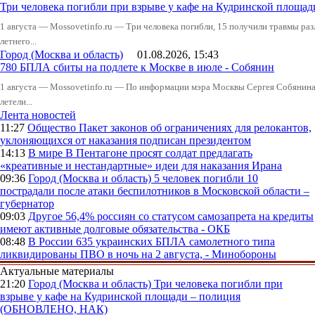
Три человека погибли при взрыве у кафе на Кудринской пло
1 августа — Mossovetinfo.ru — Три человека погибли, 15 получили травмы ра
летнего...
Город (Москва и область)
01.08.2026, 15:43
780 БПЛА сбиты на подлете к Москве в июле - Собянин
1 августа — Mossovetinfo.ru — По информации мэра Москвы Сергея Собянина,
летели...
Лента новостей
11:27
Общество
Пакет законов об ограничениях для релокантов,
уклоняющихся от наказания подписан президентом
14:13
В мире
В Пентагоне просят солдат предлагать
«креативные и нестандартные» идеи для наказания Ирана
09:36
Город (Москва и область)
5 человек погибли 10
пострадали после атаки беспилотников в Московской области –
губернатор
09:03
Другое
56,4% россиян со статусом самозапрета на кредиты
имеют активные долговые обязательства - ОКБ
08:48
В России
635 украинских БПЛА самолетного типа
ликвидированы ПВО в ночь на 2 августа, - Минобороны
Актуальные материалы
21:20
Город (Москва и область)
Три человека погибли при
взрыве у кафе на Кудринской площади – полиция
(ОБНОВЛЕНО, НАК)