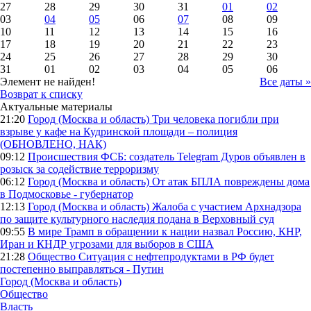
27
28
29
30
31
01
02
03
04
05
06
07
08
09
10
11
12
13
14
15
16
17
18
19
20
21
22
23
24
25
26
27
28
29
30
31
01
02
03
04
05
06
Элемент не найден!
Все даты »
Возврат к списку
Актуальные материалы
21:20
Город (Москва и область)
Три человека погибли при
взрыве у кафе на Кудринской площади – полиция
(ОБНОВЛЕНО, НАК)
09:12
Происшествия
ФСБ: создатель Telegram Дуров объявлен в
розыск за содействие терроризму
06:12
Город (Москва и область)
От атак БПЛА повреждены дома
в Подмосковье - губернатор
12:13
Город (Москва и область)
Жалоба с участием Архнадзора
по защите культурного наследия подана в Верховный суд
09:55
В мире
Трамп в обращении к нации назвал Россию, КНР,
Иран и КНДР угрозами для выборов в США
21:28
Общество
Ситуация с нефтепродуктами в РФ будет
постепенно выправляться - Путин
Город (Москва и область)
Общество
Власть