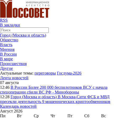
RSS
В закладки
Город (Москва и область)
Общество
Власть
Мнения
В России
В мире
Происшествия
Другое
Актуальные темы:
переговоры
Госдума-2026
Лента новостей
07 августа
12:46
В России
Более 200 000 беспилотников ВСУ с начала
спецоперации сбили ВС РФ - Минобороны
12:28
Город (Москва и область)
В Москва-Сити ФСБ и МВД
пресекли деятельность 9 мошеннических криптообменников
Календарь новостей
Август 2026
Пн
Вт
Ср
Чт
Пт
Сб
Вс