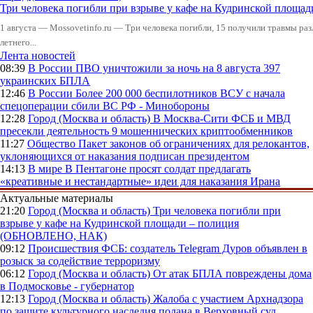
Три человека погибли при взрыве у кафе на Кудринской пло
1 августа — Mossovetinfo.ru — Три человека погибли, 15 получили травмы ра
летнего...
Лента новостей
08:39
В России
ПВО уничтожили за ночь на 8 августа 397
украинских БПЛА
12:46
В России
Более 200 000 беспилотников ВСУ с начала
спецоперации сбили ВС РФ - Минобороны
12:28
Город (Москва и область)
В Москва-Сити ФСБ и МВД
пресекли деятельность 9 мошеннических криптообменников
11:27
Общество
Пакет законов об ограничениях для релокантов,
уклоняющихся от наказания подписан президентом
14:13
В мире
В Пентагоне просят солдат предлагать
«креативные и нестандартные» идеи для наказания Ирана
Актуальные материалы
21:20
Город (Москва и область)
Три человека погибли при
взрыве у кафе на Кудринской площади – полиция
(ОБНОВЛЕНО, НАК)
09:12
Происшествия
ФСБ: создатель Telegram Дуров объявлен в
розыск за содействие терроризму
06:12
Город (Москва и область)
От атак БПЛА повреждены дома
в Подмосковье - губернатор
12:13
Город (Москва и область)
Жалоба с участием Архнадзора
по защите культурного наследия подана в Верховный суд