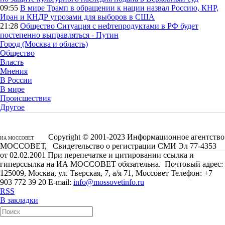
09:55
В мире
Трамп в обращении к нации назвал Россию, КНР,
Иран и КНДР угрозами для выборов в США
21:28
Общество
Ситуация с нефтепродуктами в РФ будет
постепенно выправляться - Путин
Город (Москва и область)
Общество
Власть
Мнения
В России
В мире
Происшествия
Другое
Copyright © 2001-2023 Информационное агентство
ИА МОССОВЕТ
МОССОВЕТ, Свидетельство о регистрации СМИ Эл 77-4353
от 02.02.2001 При перепечатке и цитировании ссылка и
гиперссылка на ИА МОССОВЕТ обязательна. Почтовый адрес:
125009, Москва, ул. Тверская, 7, а/я 71, Моссовет Телефон: +7
903 772 39 20 E-mail:
info@mossovetinfo.ru
RSS
В закладки