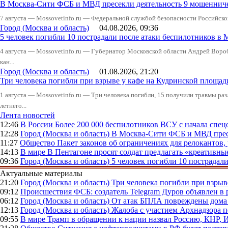
В Москва-Сити ФСБ и МВД пресекли деятельность 9 мошеннич
7 августа — Mossovetinfo.ru — Федеральной службой безопасности Российско
Город (Москва и область)
04.08.2026, 09:36
5 человек погибли 10 пострадали после атаки беспилотников в 
4 августа — Mossovetinfo.ru — Губернатор Московской области Андрей Вор
кан...
Город (Москва и область)
01.08.2026, 21:20
Три человека погибли при взрыве у кафе на Кудринской пло
1 августа — Mossovetinfo.ru — Три человека погибли, 15 получили травмы ра
летнего...
Лента новостей
12:46
В России
Более 200 000 беспилотников ВСУ с начала сп
12:28
Город (Москва и область)
В Москва-Сити ФСБ и МВД прес
11:27
Общество
Пакет законов об ограничениях для релокантов
14:13
В мире
В Пентагоне просят солдат предлагать «креативны
09:36
Город (Москва и область)
5 человек погибли 10 пострадал
Актуальные материалы
21:20
Город (Москва и область)
Три человека погибли при взры
09:12
Происшествия
ФСБ: создатель Telegram Дуров объявлен в 
06:12
Город (Москва и область)
От атак БПЛА повреждены дома 
12:13
Город (Москва и область)
Жалоба с участием Архнадзора п
09:55
В мире
Трамп в обращении к нации назвал Россию, КНР,