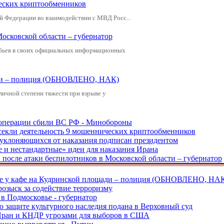
еских криптообменников
й Федерации во взаимодействии с МВД Росс...
Московской области – губернатор
обьев в своих официальных информационных
щади – полиция (ОБНОВЛЕНО, НАК)
зличной степени тяжести при взрыве у
ецоперации сбили ВС РФ - Минобороны
екли деятельность 9 мошеннических криптообменников
, уклоняющихся от наказания подписан президентом
е и нестандартные» идеи для наказания Ирана
и после атаки беспилотников в Московской области – губернатор
ве у кафе на Кудринской площади – полиция (ОБНОВЛЕНО, НА
розыск за содействие терроризму
в Подмосковье - губернатор
о защите культурного наследия подана в Верховный суд
 Иран и КНДР угрозами для выборов в США