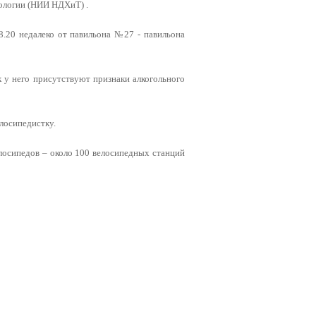
ологии (НИИ НДХиТ) .
20 недалеко от павильона №27 - павильона
к у него присутствуют признаки алкогольного
елосипедистку.
елосипедов – около 100 велосипедных станций