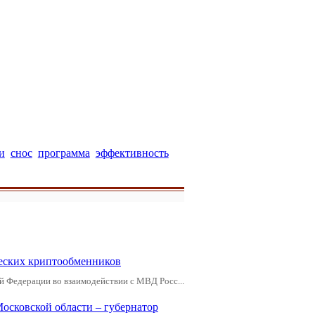
и
снос
программа
эффективность
еских криптообменников
й Федерации во взаимодействии с МВД Росс...
Московской области – губернатор