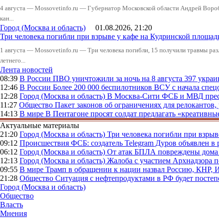
4 августа — Mossovetinfo.ru — Губернатор Московской области Андрей Вор
кан...
Город (Москва и область)
01.08.2026, 21:20
Три человека погибли при взрыве у кафе на Кудринской пло
1 августа — Mossovetinfo.ru — Три человека погибли, 15 получили травмы ра
летнего...
Лента новостей
08:39
В России
ПВО уничтожили за ночь на 8 августа 397 укр
12:46
В России
Более 200 000 беспилотников ВСУ с начала сп
12:28
Город (Москва и область)
В Москва-Сити ФСБ и МВД прес
11:27
Общество
Пакет законов об ограничениях для релокантов
14:13
В мире
В Пентагоне просят солдат предлагать «креативны
Актуальные материалы
21:20
Город (Москва и область)
Три человека погибли при взры
09:12
Происшествия
ФСБ: создатель Telegram Дуров объявлен в 
06:12
Город (Москва и область)
От атак БПЛА повреждены дома 
12:13
Город (Москва и область)
Жалоба с участием Архнадзора п
09:55
В мире
Трамп в обращении к нации назвал Россию, КНР,
21:28
Общество
Ситуация с нефтепродуктами в РФ будет постеп
Город (Москва и область)
Общество
Власть
Мнения