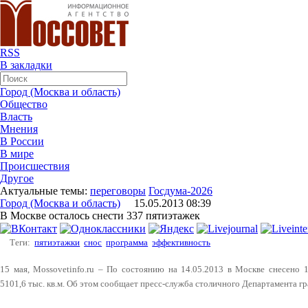
RSS
В закладки
Город (Москва и область)
Общество
Власть
Мнения
В России
В мире
Происшествия
Другое
Актуальные темы:
переговоры
Госдума-2026
Город (Москва и область)
15.05.2013 08:39
В Москве осталось снести 337 пятиэтажек
Теги:
пятиэтажки
снос
программа
эффективность
15 мая, Mossovetinfo.ru – По состоянию на 14.05.2013 в Москве снесен
5101,6 тыс. кв.м. Об этом сообщает пресс-служба столичного Департамента г