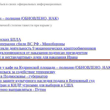
обьев в своих официальных информационных
щади – полиция (ОБНОВЛЕНО, НАК)
зличной степени тяжести при взрыве у
аинских БПЛА
ецоперации сбили ВС РФ - Минобороны
екли деятельность 9 мошеннических криптообменников
, уклоняющихся от наказания подписан президентом
е и нестандартные» идеи для наказания Ирана
ве у кафе на Кудринской площади – полиция (ОБНОВЛЕНО, НА
розыск за содействие терроризму
в Подмосковье - губернатор
о защите культурного наследия подана в Верховный суд
 Иран и КНДР угрозами для выборов в США
енно выправляться - Путин