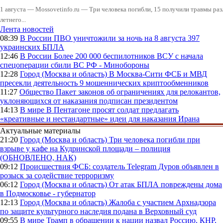
1 августа — Mossovetinfo.ru — Три человека погибли, 15 получили травмы ра
летнего...
Лента новостей
08:39
В России
ПВО уничтожили за ночь на 8 августа 397
украинских БПЛА
12:46
В России
Более 200 000 беспилотников ВСУ с начала
спецоперации сбили ВС РФ - Минобороны
12:28
Город (Москва и область)
В Москва-Сити ФСБ и МВД
пресекли деятельность 9 мошеннических криптообменников
11:27
Общество
Пакет законов об ограничениях для релокантов,
уклоняющихся от наказания подписан президентом
14:13
В мире
В Пентагоне просят солдат предлагать
«креативные и нестандартные» идеи для наказания Ирана
Актуальные материалы
21:20
Город (Москва и область)
Три человека погибли при
взрыве у кафе на Кудринской площади – полиция
(ОБНОВЛЕНО, НАК)
09:12
Происшествия
ФСБ: создатель Telegram Дуров объявлен в
розыск за содействие терроризму
06:12
Город (Москва и область)
От атак БПЛА повреждены дома
в Подмосковье - губернатор
12:13
Город (Москва и область)
Жалоба с участием Архнадзора
по защите культурного наследия подана в Верховный суд
09:55
В мире
Трамп в обращении к нации назвал Россию, КНР,