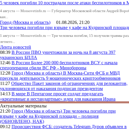
5 человек погибли 10 пострадали после атаки беспилотников в 
4 августа — Mossovetinfo.ru — Губернатор Московской области Андрей Вор
кан...
Город (Москва и область)
01.08.2026, 21:20
Три человека погибли при взрыве у кафе на Кудринской пло
1 августа — Mossovetinfo.ru — Три человека погибли, 15 получили травмы ра
летнего...
Лента новостей
08:39
В России
ПВО уничтожили за ночь на 8 августа 397
украинских БПЛА
12:46
В России
Более 200 000 беспилотников ВСУ с начала
спецоперации сбили ВС РФ - Минобороны
12:28
Город (Москва и область)
В Москва-Сити ФСБ и МВД
пресекли деятельность 9 мошеннических криптообменников
11:27
Общество
Пакет законов об ограничениях для релокантов,
уклоняющихся от наказания подписан президентом
14:13
В мире
В Пентагоне просят солдат предлагать
«креативные и нестандартные» идеи для наказания Ирана
Актуальные материалы
21:20
Город (Москва и область)
Три человека погибли при
взрыве у кафе на Кудринской площади – полиция
(ОБНОВЛЕНО, НАК)
09:12
Происшествия
ФСБ: создатель Telegram Дуров объявлен в