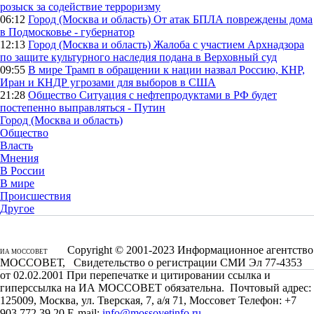
розыск за содействие терроризму
06:12
Город (Москва и область)
От атак БПЛА повреждены дома
в Подмосковье - губернатор
12:13
Город (Москва и область)
Жалоба с участием Архнадзора
по защите культурного наследия подана в Верховный суд
09:55
В мире
Трамп в обращении к нации назвал Россию, КНР,
Иран и КНДР угрозами для выборов в США
21:28
Общество
Ситуация с нефтепродуктами в РФ будет
постепенно выправляться - Путин
Город (Москва и область)
Общество
Власть
Мнения
В России
В мире
Происшествия
Другое
Copyright © 2001-2023 Информационное агентство
ИА МОССОВЕТ
МОССОВЕТ, Свидетельство о регистрации СМИ Эл 77-4353
от 02.02.2001 При перепечатке и цитировании ссылка и
гиперссылка на ИА МОССОВЕТ обязательна. Почтовый адрес:
125009, Москва, ул. Тверская, 7, а/я 71, Моссовет Телефон: +7
903 772 39 20 E-mail:
info@mossovetinfo.ru