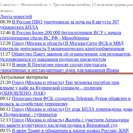
1 августа — Mossovetinfo.ru — Три человека погибли, 15 получили травмы ра
летнего...
Лента новостей
08:39
В России
ПВО уничтожили за ночь на 8 августа 397
украинских БПЛА
12:46
В России
Более 200 000 беспилотников ВСУ с начала
спецоперации сбили ВС РФ - Минобороны
12:28
Город (Москва и область)
В Москва-Сити ФСБ и МВД
пресекли деятельность 9 мошеннических криптообменников
11:27
Общество
Пакет законов об ограничениях для релокантов,
уклоняющихся от наказания подписан президентом
14:13
В мире
В Пентагоне просят солдат предлагать
«креативные и нестандартные» идеи для наказания Ирана
Актуальные материалы
21:20
Город (Москва и область)
Три человека погибли при
взрыве у кафе на Кудринской площади – полиция
(ОБНОВЛЕНО, НАК)
09:12
Происшествия
ФСБ: создатель Telegram Дуров объявлен в
розыск за содействие терроризму
06:12
Город (Москва и область)
От атак БПЛА повреждены дома
в Подмосковье - губернатор
12:13
Город (Москва и область)
Жалоба с участием Архнадзора
по защите культурного наследия подана в Верховный суд
09:55
В мире
Трамп в обращении к нации назвал Россию, КНР,