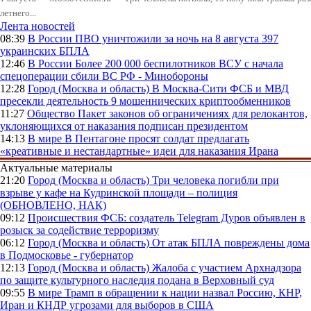
летнего...
Лента новостей
08:39
В России
ПВО уничтожили за ночь на 8 августа 397
украинских БПЛА
12:46
В России
Более 200 000 беспилотников ВСУ с начала
спецоперации сбили ВС РФ - Минобороны
12:28
Город (Москва и область)
В Москва-Сити ФСБ и МВД
пресекли деятельность 9 мошеннических криптообменников
11:27
Общество
Пакет законов об ограничениях для релокантов,
уклоняющихся от наказания подписан президентом
14:13
В мире
В Пентагоне просят солдат предлагать
«креативные и нестандартные» идеи для наказания Ирана
Актуальные материалы
21:20
Город (Москва и область)
Три человека погибли при
взрыве у кафе на Кудринской площади – полиция
(ОБНОВЛЕНО, НАК)
09:12
Происшествия
ФСБ: создатель Telegram Дуров объявлен в
розыск за содействие терроризму
06:12
Город (Москва и область)
От атак БПЛА повреждены дома
в Подмосковье - губернатор
12:13
Город (Москва и область)
Жалоба с участием Архнадзора
по защите культурного наследия подана в Верховный суд
09:55
В мире
Трамп в обращении к нации назвал Россию, КНР,
Иран и КНДР угрозами для выборов в США