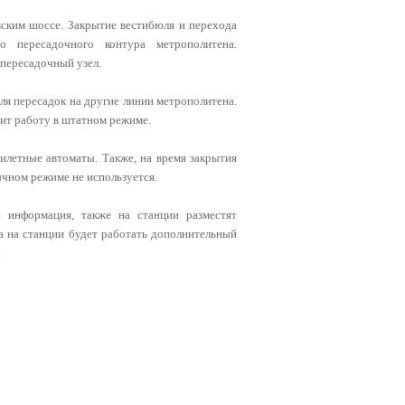
ским шоссе. Закрытие вестибюля и перехода
о пересадочного контура метрополитена.
 пересадочный узел.
ля пересадок на другие линии метрополитена.
жит работу в штатном режиме.
илетные автоматы. Также, на время закрытия
бычном режиме не используется.
я информация, также на станции разместят
а на станции будет работать дополнительный
.