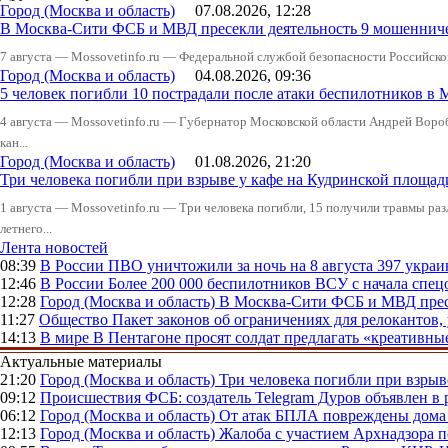
Город (Москва и область)
07.08.2026, 12:28
В Москва-Сити ФСБ и МВД пресекли деятельность 9 мошеннич
7 августа — Mossovetinfo.ru — Федеральной службой безопасности Российско
Город (Москва и область)
04.08.2026, 09:36
5 человек погибли 10 пострадали после атаки беспилотников в 
4 августа — Mossovetinfo.ru — Губернатор Московской области Андрей Вор
кан...
Город (Москва и область)
01.08.2026, 21:20
Три человека погибли при взрыве у кафе на Кудринской пло
1 августа — Mossovetinfo.ru — Три человека погибли, 15 получили травмы ра
летнего...
Лента новостей
08:39
В России
ПВО уничтожили за ночь на 8 августа 397 укр
12:46
В России
Более 200 000 беспилотников ВСУ с начала сп
12:28
Город (Москва и область)
В Москва-Сити ФСБ и МВД прес
11:27
Общество
Пакет законов об ограничениях для релокантов
14:13
В мире
В Пентагоне просят солдат предлагать «креативны
Актуальные материалы
21:20
Город (Москва и область)
Три человека погибли при взры
09:12
Происшествия
ФСБ: создатель Telegram Дуров объявлен в 
06:12
Город (Москва и область)
От атак БПЛА повреждены дома 
12:13
Город (Москва и область)
Жалоба с участием Архнадзора п