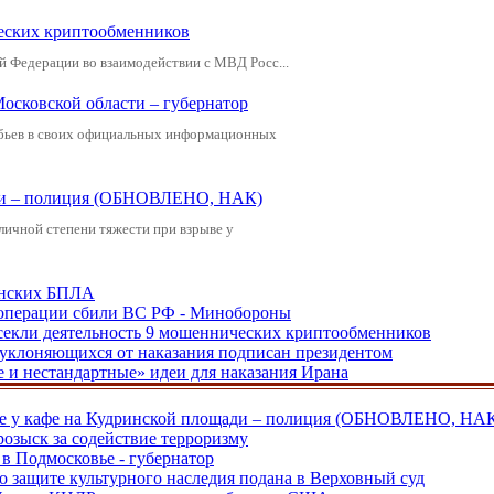
еских криптообменников
й Федерации во взаимодействии с МВД Росс...
Московской области – губернатор
обьев в своих официальных информационных
щади – полиция (ОБНОВЛЕНО, НАК)
зличной степени тяжести при взрыве у
аинских БПЛА
ецоперации сбили ВС РФ - Минобороны
екли деятельность 9 мошеннических криптообменников
, уклоняющихся от наказания подписан президентом
е и нестандартные» идеи для наказания Ирана
ве у кафе на Кудринской площади – полиция (ОБНОВЛЕНО, НА
розыск за содействие терроризму
в Подмосковье - губернатор
о защите культурного наследия подана в Верховный суд