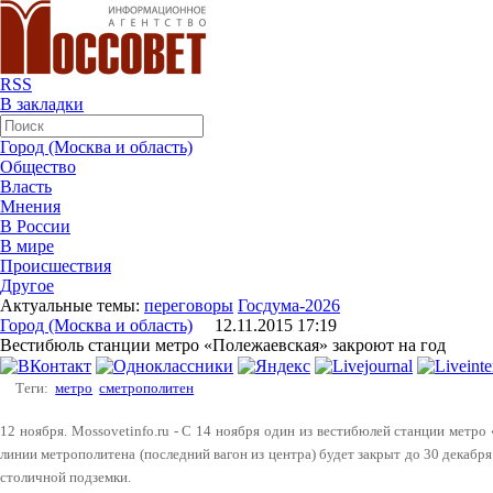
RSS
В закладки
Город (Москва и область)
Общество
Власть
Мнения
В России
В мире
Происшествия
Другое
Актуальные темы:
переговоры
Госдума-2026
Город (Москва и область)
12.11.2015 17:19
Вестибюль станции метро «Полежаевская» закроют на год
Теги:
метро
сметрополитен
12 ноября. Mossovetinfo.ru - С 14 ноября один из вестибюлей станции метр
линии метрополитена (последний вагон из центра) будет закрыт до 30 декабр
столичной подземки.