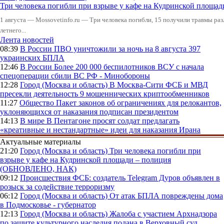
Три человека погибли при взрыве у кафе на Кудринской пло
1 августа — Mossovetinfo.ru — Три человека погибли, 15 получили травмы ра
летнего...
Лента новостей
08:39
В России
ПВО уничтожили за ночь на 8 августа 397
украинских БПЛА
12:46
В России
Более 200 000 беспилотников ВСУ с начала
спецоперации сбили ВС РФ - Минобороны
12:28
Город (Москва и область)
В Москва-Сити ФСБ и МВД
пресекли деятельность 9 мошеннических криптообменников
11:27
Общество
Пакет законов об ограничениях для релокантов,
уклоняющихся от наказания подписан президентом
14:13
В мире
В Пентагоне просят солдат предлагать
«креативные и нестандартные» идеи для наказания Ирана
Актуальные материалы
21:20
Город (Москва и область)
Три человека погибли при
взрыве у кафе на Кудринской площади – полиция
(ОБНОВЛЕНО, НАК)
09:12
Происшествия
ФСБ: создатель Telegram Дуров объявлен в
розыск за содействие терроризму
06:12
Город (Москва и область)
От атак БПЛА повреждены дома
в Подмосковье - губернатор
12:13
Город (Москва и область)
Жалоба с участием Архнадзора
по защите культурного наследия подана в Верховный суд