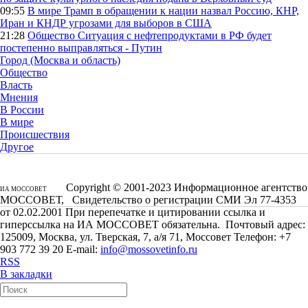
09:55
В мире
Трамп в обращении к нации назвал Россию, КНР,
Иран и КНДР угрозами для выборов в США
21:28
Общество
Ситуация с нефтепродуктами в РФ будет
постепенно выправляться - Путин
Город (Москва и область)
Общество
Власть
Мнения
В России
В мире
Происшествия
Другое
Copyright © 2001-2023 Информационное агентство
ИА МОССОВЕТ
МОССОВЕТ, Свидетельство о регистрации СМИ Эл 77-4353
от 02.02.2001 При перепечатке и цитировании ссылка и
гиперссылка на ИА МОССОВЕТ обязательна. Почтовый адрес:
125009, Москва, ул. Тверская, 7, а/я 71, Моссовет Телефон: +7
903 772 39 20 E-mail:
info@mossovetinfo.ru
RSS
В закладки