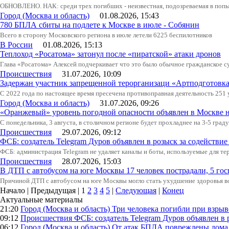
ОБНОВЛЕНО. НАК: среди трех погибших - неизвестная, подозреваемая в попыт
Город (Москва и область)
01.08.2026, 15:43
780 БПЛА сбиты на подлете к Москве в июле - Собянин
Всего в сторону Московского региона в июле летели 6225 беспилотников
В России
01.08.2026, 15:13
Теплоход «Росатома» затонул после «пиратской» атаки дронов
Глава «Росатома» Алексей подчеркивает что это было обычное гражданское с
Происшествия
31.07.2026, 10:09
Задержан участник запрещенной терорганизаци «Артподготовк
С 2022 года по настоящее время пресечена противоправная деятельность 251
Город (Москва и область)
31.07.2026, 09:26
«Оранжевый» уровень погодной опасности объявлен в Москве н
С понедельника, 3 августа, в столичном регионе будет прохладнее на 3-5 град
Происшествия
29.07.2026, 09:12
ФСБ: создатель Telegram Дуров объявлен в розыск за содействие
ФСБ: администрация Telegram не удаляет каналы и боты, используемые для тер
Происшествия
28.07.2026, 15:03
В ДТП с автобусом на юге Москвы 17 человек пострадали, 5 го
Причиной ДТП с автобусом на юге Москвы могло стать ухудшение здоровья в
Начало | Предыдущая |
1
2
3
4
5
|
Следующая
|
Конец
Актуальные материалы
21:20
Город (Москва и область)
Три человека погибли при взры
09:12
Происшествия
ФСБ: создатель Telegram Дуров объявлен в 
06:12
Город (Москва и область)
От атак БПЛА повреждены дома 