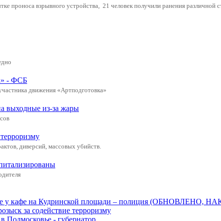
ке проноса взрывного устройства, 21 человек получили ранения различной с
удно
а» - ФСБ
 участника движения «Артподготовка»
а выходные из-за жары
усов
 терроризму
актов, диверсий, массовых убийств.
спитализированы
одителя
ве у кафе на Кудринской площади – полиция (ОБНОВЛЕНО, НА
розыск за содействие терроризму
в Подмосковье - губернатор