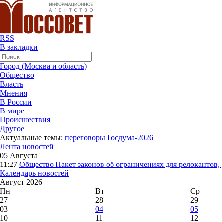
RSS
В закладки
Город (Москва и область)
Общество
Власть
Мнения
В России
В мире
Происшествия
Другое
Актуальные темы:
переговоры
Госдума-2026
Лента новостей
05 Августа
11:27
Общество
Пакет законов об ограничениях для релокантов
Календарь новостей
Август 2026
Пн
Вт
Ср
27
28
29
03
04
05
10
11
12