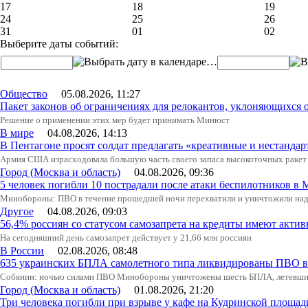
17
18
19
24
25
26
31
01
02
Выберите даты событий:
…
Общество
05.08.2026, 11:27
Пакет законов об ограничениях для релокантов, уклоняющихся 
Решение о применении этих мер будет принимать Минюст
В мире
04.08.2026, 14:13
В Пентагоне просят солдат предлагать «креативные и нестандар
Армия США израсходовала большую часть своего запаса высокоточных ракет 
Город (Москва и область)
04.08.2026, 09:36
5 человек погибли 10 пострадали после атаки беспилотников в 
Минобороны: ПВО в течение прошедшей ночи перехватили и уничтожили над
Другое
04.08.2026, 09:03
56,4% россиян со статусом самозапрета на кредиты имеют актив
На сегодняшний день самозапрет действует у 21,66 млн россиян
В России
02.08.2026, 08:48
635 украинских БПЛА самолетного типа ликвидированы ПВО в 
Собянин: ночью силами ПВО Минобороны уничтожены шесть БПЛА, летевши
Город (Москва и область)
01.08.2026, 21:20
Три человека погибли при взрыве у кафе на Кудринской пло