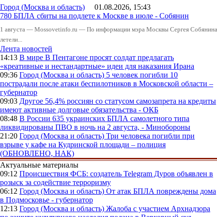
Город (Москва и область)
01.08.2026, 15:43
780 БПЛА сбиты на подлете к Москве в июле - Собянин
1 августа — Mossovetinfo.ru — По информации мэра Москвы Сергея Собянина,
летели...
Лента новостей
14:13
В мире
В Пентагоне просят солдат предлагать
«креативные и нестандартные» идеи для наказания Ирана
09:36
Город (Москва и область)
5 человек погибли 10
пострадали после атаки беспилотников в Московской области –
губернатор
09:03
Другое
56,4% россиян со статусом самозапрета на кредиты
имеют активные долговые обязательства - ОКБ
08:48
В России
635 украинских БПЛА самолетного типа
ликвидированы ПВО в ночь на 2 августа, - Минобороны
21:20
Город (Москва и область)
Три человека погибли при
взрыве у кафе на Кудринской площади – полиция
(ОБНОВЛЕНО, НАК)
Актуальные материалы
09:12
Происшествия
ФСБ: создатель Telegram Дуров объявлен в
розыск за содействие терроризму
06:12
Город (Москва и область)
От атак БПЛА повреждены дома
в Подмосковье - губернатор
12:13
Город (Москва и область)
Жалоба с участием Архнадзора