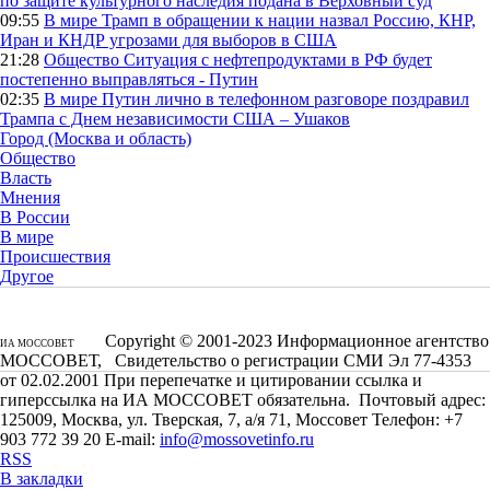
по защите культурного наследия подана в Верховный суд
09:55
В мире
Трамп в обращении к нации назвал Россию, КНР,
Иран и КНДР угрозами для выборов в США
21:28
Общество
Ситуация с нефтепродуктами в РФ будет
постепенно выправляться - Путин
02:35
В мире
Путин лично в телефонном разговоре поздравил
Трампа с Днем независимости США – Ушаков
Город (Москва и область)
Общество
Власть
Мнения
В России
В мире
Происшествия
Другое
Copyright © 2001-2023 Информационное агентство
ИА МОССОВЕТ
МОССОВЕТ, Свидетельство о регистрации СМИ Эл 77-4353
от 02.02.2001 При перепечатке и цитировании ссылка и
гиперссылка на ИА МОССОВЕТ обязательна. Почтовый адрес:
125009, Москва, ул. Тверская, 7, а/я 71, Моссовет Телефон: +7
903 772 39 20 E-mail:
info@mossovetinfo.ru
RSS
В закладки