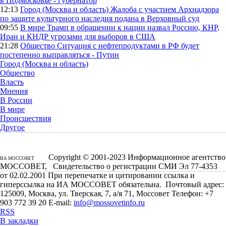
в Подмосковье - губернатор
12:13
Город (Москва и область)
Жалоба с участием Архнадзора
по защите культурного наследия подана в Верховный суд
09:55
В мире
Трамп в обращении к нации назвал Россию, КНР,
Иран и КНДР угрозами для выборов в США
21:28
Общество
Ситуация с нефтепродуктами в РФ будет
постепенно выправляться - Путин
Город (Москва и область)
Общество
Власть
Мнения
В России
В мире
Происшествия
Другое
Copyright © 2001-2023 Информационное агентство
ИА МОССОВЕТ
МОССОВЕТ, Свидетельство о регистрации СМИ Эл 77-4353
от 02.02.2001 При перепечатке и цитировании ссылка и
гиперссылка на ИА МОССОВЕТ обязательна. Почтовый адрес:
125009, Москва, ул. Тверская, 7, а/я 71, Моссовет Телефон: +7
903 772 39 20 E-mail:
info@mossovetinfo.ru
RSS
В закладки