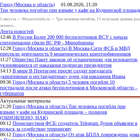
Город (Москва и область)
01.08.2026, 21:20
Три человека погибли при взрыве у кафе на Кудринской пло
1 августа — Mossovetinfo.ru — Три человека погибли, 15 получили травмы ра
летнего...
Лента новостей
12:46
В России
Более 200 000 беспилотников ВСУ с начала
спецоперации сбили ВС РФ - Минобороны
12:28
Город (Москва и область)
В Москва-Сити ФСБ и МВД
пресекли деятельность 9 мошеннических криптообменников
11:27
Общество
Пакет законов об ограничениях для релокантов,
уклоняющихся от наказания подписан президентом
14:13
В мире
В Пентагоне просят солдат предлагать
«креативные и нестандартные» идеи для наказания Ирана
09:36
Город (Москва и область)
5 человек погибли 10
пострадали после атаки беспилотников в Московской области –
губернатор
Актуальные материалы
21:20
Город (Москва и область)
Три человека погибли при
взрыве у кафе на Кудринской площади – полиция
(ОБНОВЛЕНО, НАК)
09:12
Происшествия
ФСБ: создатель Telegram Дуров объявлен в
розыск за содействие терроризму
06:12
Город (Москва и область)
От атак БПЛА повреждены дома