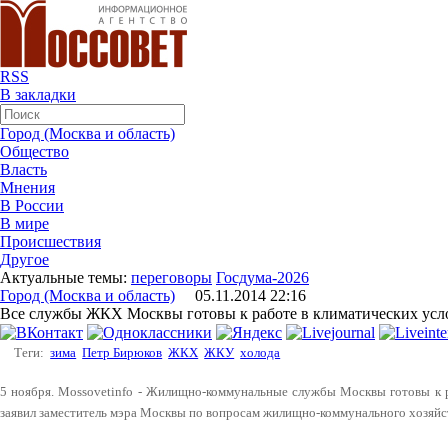
RSS
В закладки
Город (Москва и область)
Общество
Власть
Мнения
В России
В мире
Происшествия
Другое
Актуальные темы:
переговоры
Госдума-2026
Город (Москва и область)
05.11.2014 22:16
Все службы ЖКХ Москвы готовы к работе в климатических усл
Теги:
зима
Петр Бирюков
ЖКХ
ЖКУ
холода
5 ноября. Mossovetinfo - Жилищно-коммунальные службы Москвы готовы к р
заявил заместитель мэра Москвы по вопросам жилищно-коммунального хозяйс