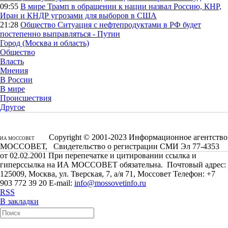
09:55
В мире
Трамп в обращении к нации назвал Россию, КНР,
Иран и КНДР угрозами для выборов в США
21:28
Общество
Ситуация с нефтепродуктами в РФ будет
постепенно выправляться - Путин
Город (Москва и область)
Общество
Власть
Мнения
В России
В мире
Происшествия
Другое
Copyright © 2001-2023 Информационное агентство
ИА МОССОВЕТ
МОССОВЕТ, Свидетельство о регистрации СМИ Эл 77-4353
от 02.02.2001 При перепечатке и цитировании ссылка и
гиперссылка на ИА МОССОВЕТ обязательна. Почтовый адрес:
125009, Москва, ул. Тверская, 7, а/я 71, Моссовет Телефон: +7
903 772 39 20 E-mail:
info@mossovetinfo.ru
RSS
В закладки