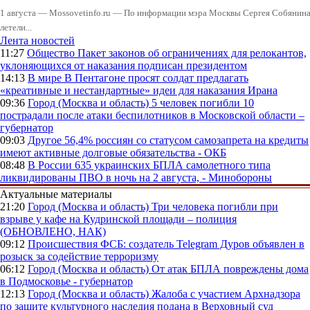
1 августа — Mossovetinfo.ru — По информации мэра Москвы Сергея Собянина,
летели...
Лента новостей
11:27
Общество
Пакет законов об ограничениях для релокантов,
уклоняющихся от наказания подписан президентом
14:13
В мире
В Пентагоне просят солдат предлагать
«креативные и нестандартные» идеи для наказания Ирана
09:36
Город (Москва и область)
5 человек погибли 10
пострадали после атаки беспилотников в Московской области –
губернатор
09:03
Другое
56,4% россиян со статусом самозапрета на кредиты
имеют активные долговые обязательства - ОКБ
08:48
В России
635 украинских БПЛА самолетного типа
ликвидированы ПВО в ночь на 2 августа, - Минобороны
Актуальные материалы
21:20
Город (Москва и область)
Три человека погибли при
взрыве у кафе на Кудринской площади – полиция
(ОБНОВЛЕНО, НАК)
09:12
Происшествия
ФСБ: создатель Telegram Дуров объявлен в
розыск за содействие терроризму
06:12
Город (Москва и область)
От атак БПЛА повреждены дома
в Подмосковье - губернатор
12:13
Город (Москва и область)
Жалоба с участием Архнадзора
по защите культурного наследия подана в Верховный суд