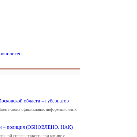
рополитен
Московской области – губернатор
обьев в своих официальных информационных
щади – полиция (ОБНОВЛЕНО, НАК)
зличной степени тяжести при взрыве у