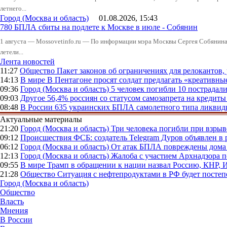
летнего...
Город (Москва и область)
01.08.2026, 15:43
780 БПЛА сбиты на подлете к Москве в июле - Собянин
1 августа — Mossovetinfo.ru — По информации мэра Москвы Сергея Собянина,
летели...
Лента новостей
11:27
Общество
Пакет законов об ограничениях для релокантов
14:13
В мире
В Пентагоне просят солдат предлагать «креативны
09:36
Город (Москва и область)
5 человек погибли 10 пострадал
09:03
Другое
56,4% россиян со статусом самозапрета на кредит
08:48
В России
635 украинских БПЛА самолетного типа ликвиди
Актуальные материалы
21:20
Город (Москва и область)
Три человека погибли при взры
09:12
Происшествия
ФСБ: создатель Telegram Дуров объявлен в 
06:12
Город (Москва и область)
От атак БПЛА повреждены дома 
12:13
Город (Москва и область)
Жалоба с участием Архнадзора п
09:55
В мире
Трамп в обращении к нации назвал Россию, КНР,
21:28
Общество
Ситуация с нефтепродуктами в РФ будет постеп
Город (Москва и область)
Общество
Власть
Мнения
В России