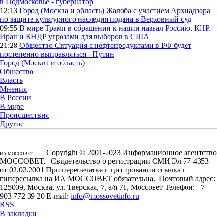
в Подмосковье - губернатор
12:13
Город (Москва и область)
Жалоба с участием Архнадзора
по защите культурного наследия подана в Верховный суд
09:55
В мире
Трамп в обращении к нации назвал Россию, КНР,
Иран и КНДР угрозами для выборов в США
21:28
Общество
Ситуация с нефтепродуктами в РФ будет
постепенно выправляться - Путин
Город (Москва и область)
Общество
Власть
Мнения
В России
В мире
Происшествия
Другое
Copyright © 2001-2023 Информационное агентство
ИА МОССОВЕТ
МОССОВЕТ, Свидетельство о регистрации СМИ Эл 77-4353
от 02.02.2001 При перепечатке и цитировании ссылка и
гиперссылка на ИА МОССОВЕТ обязательна. Почтовый адрес:
125009, Москва, ул. Тверская, 7, а/я 71, Моссовет Телефон: +7
903 772 39 20 E-mail:
info@mossovetinfo.ru
RSS
В закладки