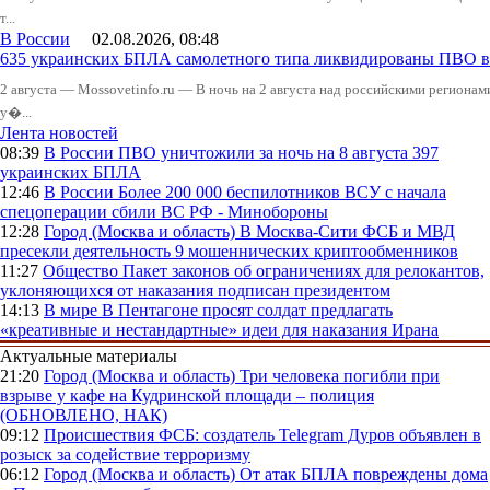
т...
В России
02.08.2026, 08:48
635 украинских БПЛА самолетного типа ликвидированы ПВО в 
2 августа — Mossovetinfo.ru — В ночь на 2 августа над российскими регион
у�...
Лента новостей
08:39
В России
ПВО уничтожили за ночь на 8 августа 397
украинских БПЛА
12:46
В России
Более 200 000 беспилотников ВСУ с начала
спецоперации сбили ВС РФ - Минобороны
12:28
Город (Москва и область)
В Москва-Сити ФСБ и МВД
пресекли деятельность 9 мошеннических криптообменников
11:27
Общество
Пакет законов об ограничениях для релокантов,
уклоняющихся от наказания подписан президентом
14:13
В мире
В Пентагоне просят солдат предлагать
«креативные и нестандартные» идеи для наказания Ирана
Актуальные материалы
21:20
Город (Москва и область)
Три человека погибли при
взрыве у кафе на Кудринской площади – полиция
(ОБНОВЛЕНО, НАК)
09:12
Происшествия
ФСБ: создатель Telegram Дуров объявлен в
розыск за содействие терроризму
06:12
Город (Москва и область)
От атак БПЛА повреждены дома