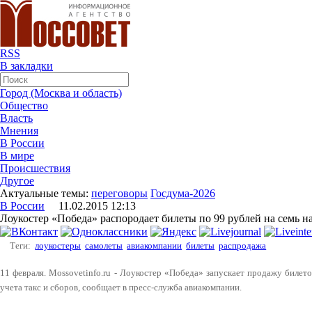
RSS
В закладки
Город (Москва и область)
Общество
Власть
Мнения
В России
В мире
Происшествия
Другое
Актуальные темы:
переговоры
Госдума-2026
В России
11.02.2015 12:13
Лоукостер «Победа» распородает билеты по 99 рублей на семь 
Теги:
лоукостеры
самолеты
авиакомпании
билеты
распродажа
11 февраля. Mossovetinfo.ru - Лоукостер «Победа» запускает продажу билето
учета такс и сборов, сообщает в пресс-служба авиакомпании.