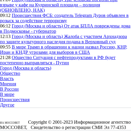
взрыве у кафе на Кудринской площади – полиция
(ОБНОВЛЕНО, НАК)
09:12
Происшествия
ФСБ: создатель Telegram Дуров объявлен в
розыск за содействие терроризму
06:12
Город (Москва и область)
От атак БПЛА повреждены дома
в Подмосковье - губернатор
12:13
Город (Москва и область)
Жалоба с участием Архнадзора
по защите культурного наследия подана в Верховный суд
09:55
В мире
Трамп в обращении к нации назвал Россию, КНР,
Иран и КНДР угрозами для выборов в США
21:28
Общество
Ситуация с нефтепродуктами в РФ будет
постепенно выправляться - Путин
Город (Москва и область)
Общество
Власть
Мнения
В России
В мире
Происшествия
Другое
Copyright © 2001-2023 Информационное агентство
ИА МОССОВЕТ
МОССОВЕТ, Свидетельство о регистрации СМИ Эл 77-4353