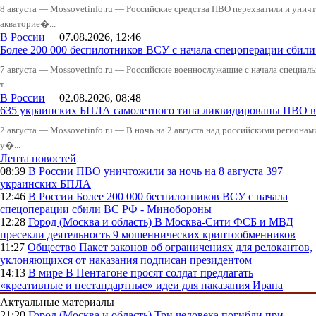
8 августа — Mossovetinfo.ru — Российские средства ПВО перехватили и уничт
акваторие�...
В России
07.08.2026, 12:46
Более 200 000 беспилотников ВСУ с начала спецоперации сби
7 августа — Mossovetinfo.ru — Российские военнослужащие с начала специал
т...
В России
02.08.2026, 08:48
635 украинских БПЛА самолетного типа ликвидированы ПВО в 
2 августа — Mossovetinfo.ru — В ночь на 2 августа над российскими регион
у�...
Лента новостей
08:39
В России
ПВО уничтожили за ночь на 8 августа 397
украинских БПЛА
12:46
В России
Более 200 000 беспилотников ВСУ с начала
спецоперации сбили ВС РФ - Минобороны
12:28
Город (Москва и область)
В Москва-Сити ФСБ и МВД
пресекли деятельность 9 мошеннических криптообменников
11:27
Общество
Пакет законов об ограничениях для релокантов,
уклоняющихся от наказания подписан президентом
14:13
В мире
В Пентагоне просят солдат предлагать
«креативные и нестандартные» идеи для наказания Ирана
Актуальные материалы
21:20
Город (Москва и область)
Три человека погибли при