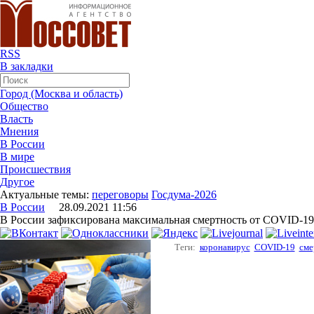
RSS
В закладки
Город (Москва и область)
Общество
Власть
Мнения
В России
В мире
Происшествия
Другое
Актуальные темы:
переговоры
Госдума-2026
В России
28.09.2021 11:56
В России зафиксирована максимальная смертность от COVID-19 
Теги:
коронавирус
COVID-19
сме