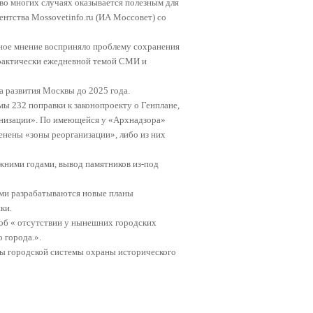
 во многих случаях оказывается полезным для
нтства Mossovetinfo.ru (ИА Моссовет) со
ное мнение восприняло проблему сохранения
практически ежедневной темой СМИ и
а развития Москвы до 2025 года.
ы 232 поправки к законопроекту о Генплане,
ганизации». По имеющейся у «Архнадзора»
енены «зоны реорганизации», либо из них
жними годами, вывод памятников из-под
ями разрабатываются новые планы
ки.
об « отсутствии у нынешних городских
 города.».
ы городской системы охраны исторического