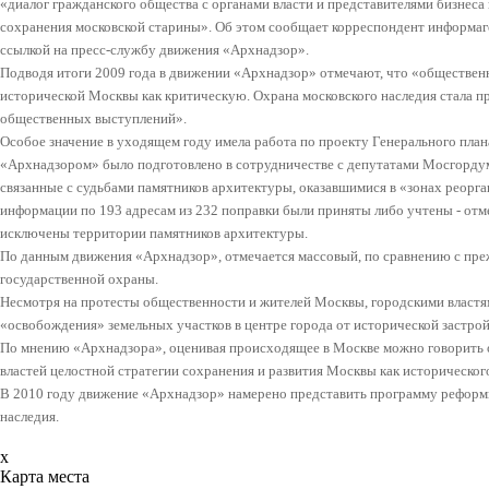
«диалог гражданского общества с органами власти и представителями бизнеса
сохранения московской старины». Об этом сообщает корреспондент информаге
ссылкой на пресс-службу движения «Архнадзор».
Подводя итоги 2009 года в движении «Архнадзор» отмечают, что «обществен
исторической Москвы как критическую. Охрана московского наследия стала 
общественных выступлений».
Особое значение в уходящем году имела работа по проекту Генерального план
«Архнадзором» было подготовлено в сотрудничестве с депутатами Мосгордум
связанные с судьбами памятников архитектуры, оказавшимися в «зонах реор
информации по 193 адресам из 232 поправки были приняты либо учтены - отм
исключены территории памятников архитектуры.
По данным движения «Архнадзор», отмечается массовый, по сравнению с пре
государственной охраны.
Несмотря на протесты общественности и жителей Москвы, городскими власт
«освобождения» земельных участков в центре города от исторической застрой
По мнению «Архнадзора», оценивая происходящее в Москве можно говорить 
властей целостной стратегии сохранения и развития Москвы как исторического
В 2010 году движение «Архнадзор» намерено представить программу реформ
наследия.
x
Карта места