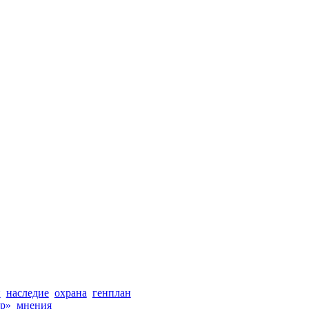
и
наследие
охрана
генплан
р»
мнения