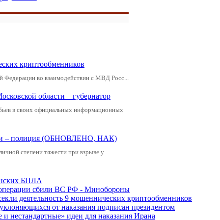
еских криптообменников
й Федерации во взаимодействии с МВД Росс...
Московской области – губернатор
обьев в своих официальных информационных
щади – полиция (ОБНОВЛЕНО, НАК)
зличной степени тяжести при взрыве у
аинских БПЛА
ецоперации сбили ВС РФ - Минобороны
екли деятельность 9 мошеннических криптообменников
, уклоняющихся от наказания подписан президентом
е и нестандартные» идеи для наказания Ирана