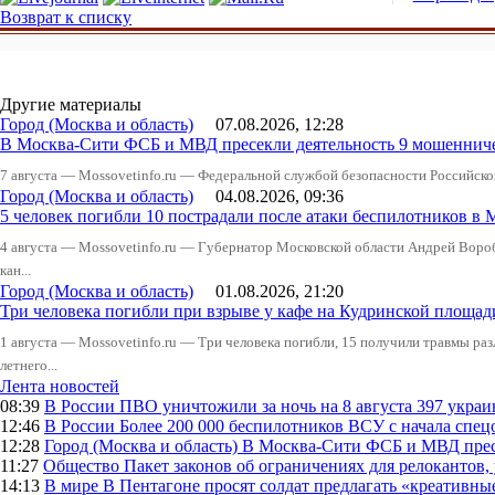
Возврат к списку
Другие материалы
Город (Москва и область)
07.08.2026, 12:28
В Москва-Сити ФСБ и МВД пресекли деятельность 9 мошеннич
7 августа — Mossovetinfo.ru — Федеральной службой безопасности Российско
Город (Москва и область)
04.08.2026, 09:36
5 человек погибли 10 пострадали после атаки беспилотников в 
4 августа — Mossovetinfo.ru — Губернатор Московской области Андрей Вор
кан...
Город (Москва и область)
01.08.2026, 21:20
Три человека погибли при взрыве у кафе на Кудринской пло
1 августа — Mossovetinfo.ru — Три человека погибли, 15 получили травмы ра
летнего...
Лента новостей
08:39
В России
ПВО уничтожили за ночь на 8 августа 397 укр
12:46
В России
Более 200 000 беспилотников ВСУ с начала сп
12:28
Город (Москва и область)
В Москва-Сити ФСБ и МВД прес
11:27
Общество
Пакет законов об ограничениях для релокантов
14:13
В мире
В Пентагоне просят солдат предлагать «креативны