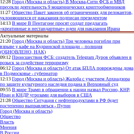
12:28
Город (Москва и область)
В Москва-Сити ФСБ и МВД
пресекли деятельность 9 мошеннических криптообменников
11:27
Общество
Пакет законов об ограничениях для релокантов,
уклоняющихся от наказания подписан президентом
14:13
В мире
В Пентагоне просят солдат предлагать
«креативные и нестандартные» идеи для наказания Ирана
Актуальные материалы
21:20
Город (Москва и область)
Три человека погибли при
взрыве у кафе на Кудринской площади – полиция
(ОБНОВЛЕНО, НАК)
09:12
Происшествия
ФСБ: создатель Telegram Дуров объявлен в
розыск за содействие терроризму
06:12
Город (Москва и область)
От атак БПЛА повреждены дома
в Подмосковье - губернатор
12:13
Город (Москва и область)
Жалоба с участием Архнадзора
по защите культурного наследия подана в Верховный суд
09:55
В мире
Трамп в обращении к нации назвал Россию, КНР,
Иран и КНДР угрозами для выборов в США
21:28
Общество
Ситуация с нефтепродуктами в РФ будет
постепенно выправляться - Путин
Город (Москва и область)
Общество
Власть
Мнения
В России