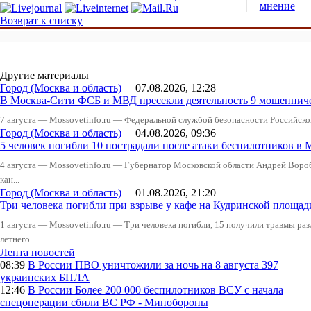
мнение
Возврат к списку
Другие материалы
Город (Москва и область)
07.08.2026, 12:28
В Москва-Сити ФСБ и МВД пресекли деятельность 9 мошеннич
7 августа — Mossovetinfo.ru — Федеральной службой безопасности Российско
Город (Москва и область)
04.08.2026, 09:36
5 человек погибли 10 пострадали после атаки беспилотников в 
4 августа — Mossovetinfo.ru — Губернатор Московской области Андрей Вор
кан...
Город (Москва и область)
01.08.2026, 21:20
Три человека погибли при взрыве у кафе на Кудринской пло
1 августа — Mossovetinfo.ru — Три человека погибли, 15 получили травмы ра
летнего...
Лента новостей
08:39
В России
ПВО уничтожили за ночь на 8 августа 397
украинских БПЛА
12:46
В России
Более 200 000 беспилотников ВСУ с начала
спецоперации сбили ВС РФ - Минобороны