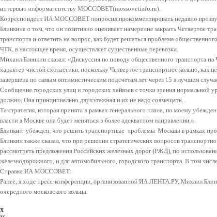
интервью информагентству МОССОВЕТ(mossovetinfo.ru).
Корреспондент ИА МОССОВЕТ попросил прокомментировать недавно прозву
Блинкина о том, что он позитивно оценивает намерение закрыть Четвертое тр
транспорта и ответить на вопрос, как будет решаться проблема общественног
ЧТК, в настоящее время, осуществляет существенные перевозки.
Михаил Блинкин сказал: «Дискуссия по поводу общественного транспорта на 
характер чистой схоластики, поскольку Четвертое транспортное кольцо, как це
завершена по самым оптимистическим подсчетам лет через 15 в лучшем случае
Сообщение городских улиц и городских хайвэев с точки зрения нормальной урб
должно. Она принципиально двухэтажная и их не надо совмещать.
Та стратегия, которая принята в рамках генерального плана, по моему убежден
власти в Москве она будет меняться в более адекватном направлении.».
Блинкин убежден, что решить транспортные проблемы Москвы в рамках про
Блинкин также сказал, что при решении стратегических вопросов транспортн
рассмотреть предложения Российских железных дорог (РЖД), по использова
железнодорожного, и для автомобильного, городского транспорта. В том числе
Справка ИА МОССОВЕТ:
Ранее, в ходе пресс-конференции, организованной ИА ЛЕНТА.РУ, Михаил Блин
очередного московского кольца.
x