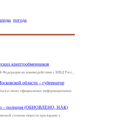
корды
погода
еских криптообменников
й Федерации во взаимодействии с МВД Росс...
Московской области – губернатор
обьев в своих официальных информационных
щади – полиция (ОБНОВЛЕНО, НАК)
зличной степени тяжести при взрыве у