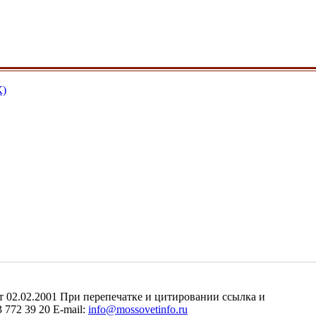
К)
2.02.2001 При перепечатке и цитировании ссылка и
 772 39 20 E-mail:
info@mossovetinfo.ru