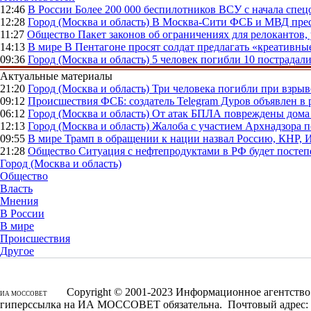
12:46
В России
Более 200 000 беспилотников ВСУ с начала сп
12:28
Город (Москва и область)
В Москва-Сити ФСБ и МВД прес
11:27
Общество
Пакет законов об ограничениях для релокантов
14:13
В мире
В Пентагоне просят солдат предлагать «креативны
09:36
Город (Москва и область)
5 человек погибли 10 пострадал
Актуальные материалы
21:20
Город (Москва и область)
Три человека погибли при взры
09:12
Происшествия
ФСБ: создатель Telegram Дуров объявлен в 
06:12
Город (Москва и область)
От атак БПЛА повреждены дома 
12:13
Город (Москва и область)
Жалоба с участием Архнадзора п
09:55
В мире
Трамп в обращении к нации назвал Россию, КНР,
21:28
Общество
Ситуация с нефтепродуктами в РФ будет постеп
Город (Москва и область)
Общество
Власть
Мнения
В России
В мире
Происшествия
Другое
Copyright © 2001-2023 Информационное агентство 
ИА МОССОВЕТ
гиперссылка на ИА МОССОВЕТ обязательна. Почтовый адрес: 1250