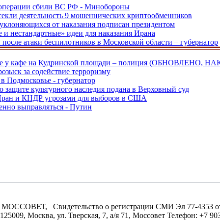
ецоперации сбили ВС РФ - Минобороны
екли деятельность 9 мошеннических криптообменников
, уклоняющихся от наказания подписан президентом
е и нестандартные» идеи для наказания Ирана
и после атаки беспилотников в Московской области – губернатор
ве у кафе на Кудринской площади – полиция (ОБНОВЛЕНО, НА
розыск за содействие терроризму
в Подмосковье - губернатор
о защите культурного наследия подана в Верховный суд
 Иран и КНДР угрозами для выборов в США
енно выправляться - Путин
МОССОВЕТ, Свидетельство о регистрации СМИ Эл 77-4353 от 0
09, Москва, ул. Тверская, 7, а/я 71, Моссовет Телефон: +7 903