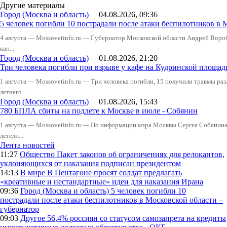
Другие материалы
Город (Москва и область)
04.08.2026, 09:36
5 человек погибли 10 пострадали после атаки беспилотников в 
4 августа — Mossovetinfo.ru — Губернатор Московской области Андрей Вор
кан...
Город (Москва и область)
01.08.2026, 21:20
Три человека погибли при взрыве у кафе на Кудринской пло
1 августа — Mossovetinfo.ru — Три человека погибли, 15 получили травмы ра
летнего...
Город (Москва и область)
01.08.2026, 15:43
780 БПЛА сбиты на подлете к Москве в июле - Собянин
1 августа — Mossovetinfo.ru — По информации мэра Москвы Сергея Собянина,
летели...
Лента новостей
11:27
Общество
Пакет законов об ограничениях для релокантов,
уклоняющихся от наказания подписан президентом
14:13
В мире
В Пентагоне просят солдат предлагать
«креативные и нестандартные» идеи для наказания Ирана
09:36
Город (Москва и область)
5 человек погибли 10
пострадали после атаки беспилотников в Московской области –
губернатор
09:03
Другое
56,4% россиян со статусом самозапрета на кредиты