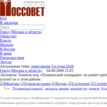
RSS
В закладки
Город (Москва и область)
Общество
Власть
Мнения
В России
В мире
Происшествия
Другое
Актуальные темы:
переговоры
Госдума-2026
Город (Москва и область)
04.09.2009 21:03
Эксперты: Тоннель под «Пушкинской площадью» не решит проб
усилит их в этом районе.
Теги:
"Пушкинская площадь"
эксперты. мнения
архитектура
тоннель
Луж
Сегодня прошла пресс-конференция «Сохраним наследие исторической Пушки
защитники архитектурных памятников сообщили о нарушениях при подготовке