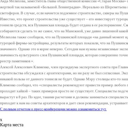
Аида Мелихова, заместитель главы общественной комиссии «Старая Москва» с
жертвой так называемой «Большой Ленинградки». Нереально из Шереметьева 
светофоров. В случае, если начнется подземное строительство, скверы на П
Известно, что проект строительства уже существует – его инвестирует турецк
тоннеля средств, вся Пушкинская площадь будет отдана в ее распоряжение. С
собираются сделать то же самое, что на Манежной, уже давно лишенной какой
Мелихова также сообщила, что на Пушкинской площади «на данный момент ид
турецкой фирмы-застройщика, результаты которых показали, что на Пушкинск
значимого. Однако это в корне неверно. Сегодня нам нужны независимые экс
значимость культурного слоя Пушкинской площади, которая совершенно точно
реестр памятников ».
Алексей Алексеевич Клименко, член президиума экспертного совета при Главн
строительства обсуждался с архитекторами, но ни разу не был согласован. Эк
никакой пользы от данного тоннеля не будет. Однако Мэру столицы кто-то наш
Клименко сообщил, что «специалисты рекомендуют привести пример любого г
проходит хайвэй – таких примеров просто не существует. Специалисты подсчи
вырастут в 8 раз. По идее, такими расчетами и должны заниматься специали
приходит к нам на советы архитекторов и дает свои рекомендации, устраивает
С полным отчетом о пресс-конференции можно ознакомиться тут.
x
Карта места