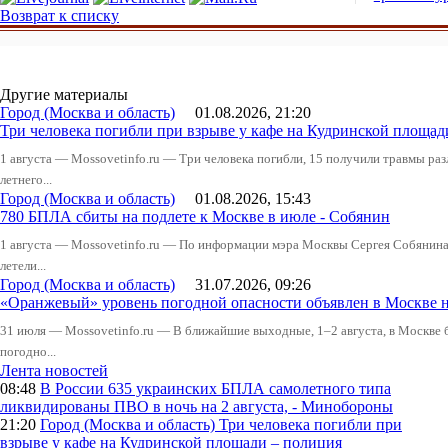
Возврат к списку
Другие материалы
Город (Москва и область)
01.08.2026, 21:20
Три человека погибли при взрыве у кафе на Кудринской пло
1 августа — Mossovetinfo.ru — Три человека погибли, 15 получили травмы ра
летнего...
Город (Москва и область)
01.08.2026, 15:43
780 БПЛА сбиты на подлете к Москве в июле - Собянин
1 августа — Mossovetinfo.ru — По информации мэра Москвы Сергея Собянина,
летели...
Город (Москва и область)
31.07.2026, 09:26
«Оранжевый» уровень погодной опасности объявлен в Москве н
31 июля — Mossovetinfo.ru — В ближайшие выходные, 1–2 августа, в Москве 
погодно...
Лента новостей
08:48
В России
635 украинских БПЛА самолетного типа
ликвидированы ПВО в ночь на 2 августа, - Минобороны
21:20
Город (Москва и область)
Три человека погибли при
взрыве у кафе на Кудринской площади – полиция