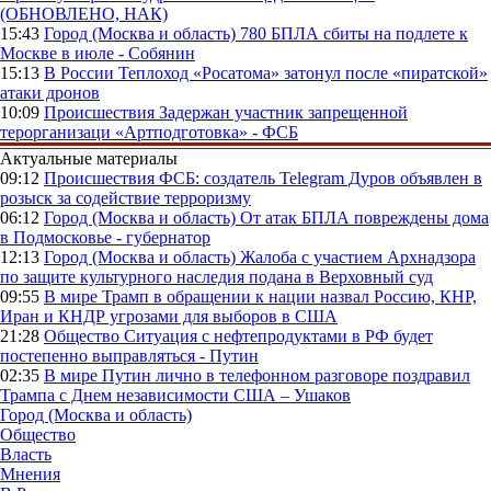
(ОБНОВЛЕНО, НАК)
15:43
Город (Москва и область)
780 БПЛА сбиты на подлете к
Москве в июле - Собянин
15:13
В России
Теплоход «Росатома» затонул после «пиратской»
атаки дронов
10:09
Происшествия
Задержан участник запрещенной
терорганизаци «Артподготовка» - ФСБ
Актуальные материалы
09:12
Происшествия
ФСБ: создатель Telegram Дуров объявлен в
розыск за содействие терроризму
06:12
Город (Москва и область)
От атак БПЛА повреждены дома
в Подмосковье - губернатор
12:13
Город (Москва и область)
Жалоба с участием Архнадзора
по защите культурного наследия подана в Верховный суд
09:55
В мире
Трамп в обращении к нации назвал Россию, КНР,
Иран и КНДР угрозами для выборов в США
21:28
Общество
Ситуация с нефтепродуктами в РФ будет
постепенно выправляться - Путин
02:35
В мире
Путин лично в телефонном разговоре поздравил
Трампа с Днем независимости США – Ушаков
Город (Москва и область)
Общество
Власть
Мнения