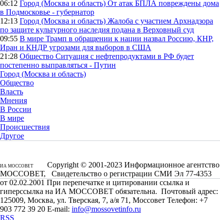
06:12
Город (Москва и область)
От атак БПЛА повреждены дома
в Подмосковье - губернатор
12:13
Город (Москва и область)
Жалоба с участием Архнадзора
по защите культурного наследия подана в Верховный суд
09:55
В мире
Трамп в обращении к нации назвал Россию, КНР,
Иран и КНДР угрозами для выборов в США
21:28
Общество
Ситуация с нефтепродуктами в РФ будет
постепенно выправляться - Путин
Город (Москва и область)
Общество
Власть
Мнения
В России
В мире
Происшествия
Другое
Copyright © 2001-2023 Информационное агентство
ИА МОССОВЕТ
МОССОВЕТ, Свидетельство о регистрации СМИ Эл 77-4353
от 02.02.2001 При перепечатке и цитировании ссылка и
гиперссылка на ИА МОССОВЕТ обязательна. Почтовый адрес:
125009, Москва, ул. Тверская, 7, а/я 71, Моссовет Телефон: +7
903 772 39 20 E-mail:
info@mossovetinfo.ru
RSS