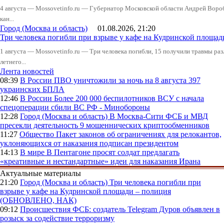
4 августа — Mossovetinfo.ru — Губернатор Московской области Андрей Вор
кан...
Город (Москва и область)
01.08.2026, 21:20
Три человека погибли при взрыве у кафе на Кудринской пло
1 августа — Mossovetinfo.ru — Три человека погибли, 15 получили травмы ра
летнего...
Лента новостей
08:39
В России
ПВО уничтожили за ночь на 8 августа 397
украинских БПЛА
12:46
В России
Более 200 000 беспилотников ВСУ с начала
спецоперации сбили ВС РФ - Минобороны
12:28
Город (Москва и область)
В Москва-Сити ФСБ и МВД
пресекли деятельность 9 мошеннических криптообменников
11:27
Общество
Пакет законов об ограничениях для релокантов,
уклоняющихся от наказания подписан президентом
14:13
В мире
В Пентагоне просят солдат предлагать
«креативные и нестандартные» идеи для наказания Ирана
Актуальные материалы
21:20
Город (Москва и область)
Три человека погибли при
взрыве у кафе на Кудринской площади – полиция
(ОБНОВЛЕНО, НАК)
09:12
Происшествия
ФСБ: создатель Telegram Дуров объявлен в
розыск за содействие терроризму