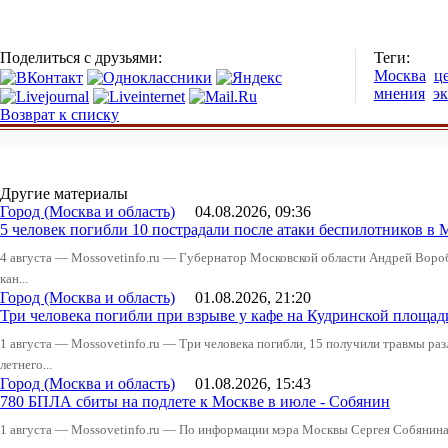
Поделиться с друзьями:
Теги:
Москва
ц
мнения
э
Возврат к списку
Другие материалы
Город (Москва и область)
04.08.2026, 09:36
5 человек погибли 10 пострадали после атаки беспилотников в 
4 августа — Mossovetinfo.ru — Губернатор Московской области Андрей Вор
кан...
Город (Москва и область)
01.08.2026, 21:20
Три человека погибли при взрыве у кафе на Кудринской пло
1 августа — Mossovetinfo.ru — Три человека погибли, 15 получили травмы ра
летнего...
Город (Москва и область)
01.08.2026, 15:43
780 БПЛА сбиты на подлете к Москве в июле - Собянин
1 августа — Mossovetinfo.ru — По информации мэра Москвы Сергея Собянина,