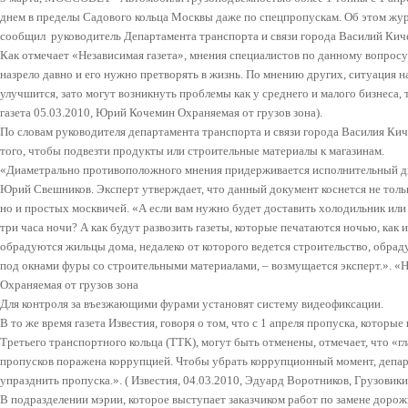
днем в пределы Садового кольца Москвы даже по спецпропускам. Об этом жу
сообщил руководитель Департамента транспорта и связи города Василий Кич
Как отмечает «Независимая газета», мнения специалистов по данному вопросу
назрело давно и его нужно претворять в жизнь. По мнению других, ситуация н
улучшится, зато могут возникнуть проблемы как у среднего и малого бизнеса,
газета 05.03.2010, Юрий Кочемин Охраняемая от грузов зона).
По словам руководителя департамента транспорта и связи города Василия Киче
того, чтобы подвезти продукты или строительные материалы к магазинам.
«Диаметрально противоположного мнения придерживается исполнительный д
Юрий Свешников. Эксперт утверждает, что данный документ коснется не тол
но и простых москвичей. «А если вам нужно будет доставить холодильник или 
три часа ночи? А как будут развозить газеты, которые печатаются ночью, как 
обрадуются жильцы дома, недалеко от которого ведется строительство, обраду
под окнами фуры со строительными материалами, – возмущается эксперт.». «
Охраняемая от грузов зона
Для контроля за въезжающими фурами установят систему видеофиксации.
В то же время газета Известия, говоря о том, что с 1 апреля пропуска, которы
Третьего транспортного кольца (ТТК), могут быть отменены, отмечает, что «г
пропусков поражена коррупцией. Чтобы убрать коррупционный момент, депар
упразднить пропуска.». ( Известия, 04.03.2010, Эдуард Воротников, Грузовики 
В подразделении мэрии, которое выступает заказчиком работ по замене дорож