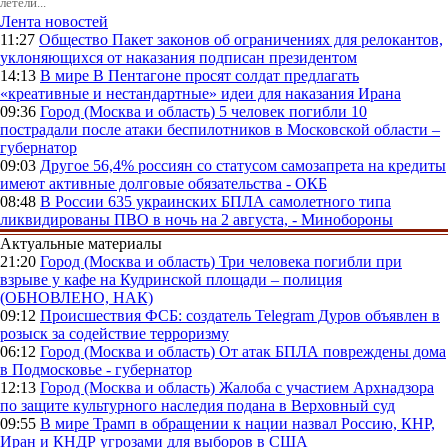
летели...
Лента новостей
11:27
Общество
Пакет законов об ограничениях для релокантов,
уклоняющихся от наказания подписан президентом
14:13
В мире
В Пентагоне просят солдат предлагать
«креативные и нестандартные» идеи для наказания Ирана
09:36
Город (Москва и область)
5 человек погибли 10
пострадали после атаки беспилотников в Московской области –
губернатор
09:03
Другое
56,4% россиян со статусом самозапрета на кредиты
имеют активные долговые обязательства - ОКБ
08:48
В России
635 украинских БПЛА самолетного типа
ликвидированы ПВО в ночь на 2 августа, - Минобороны
Актуальные материалы
21:20
Город (Москва и область)
Три человека погибли при
взрыве у кафе на Кудринской площади – полиция
(ОБНОВЛЕНО, НАК)
09:12
Происшествия
ФСБ: создатель Telegram Дуров объявлен в
розыск за содействие терроризму
06:12
Город (Москва и область)
От атак БПЛА повреждены дома
в Подмосковье - губернатор
12:13
Город (Москва и область)
Жалоба с участием Архнадзора
по защите культурного наследия подана в Верховный суд
09:55
В мире
Трамп в обращении к нации назвал Россию, КНР,
Иран и КНДР угрозами для выборов в США