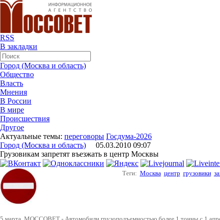
RSS
В закладки
Город (Москва и область)
Общество
Власть
Мнения
В России
В мире
Происшествия
Другое
Актуальные темы:
переговоры
Госдума-2026
Город (Москва и область)
05.03.2010 09:07
Грузовикам запретят въезжать в центр Москвы
Теги:
Москва
центр
грузовики
за
5 марта, МОССОВЕТ - Автомобили грузоподъемностью более 1 тонны с 1 апре