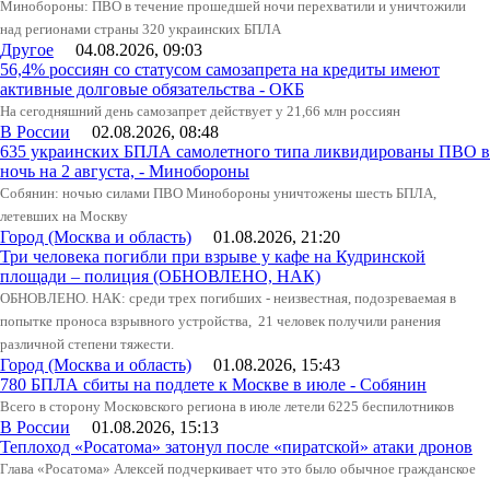
Минобороны: ПВО в течение прошедшей ночи перехватили и уничтожили
над регионами страны 320 украинских БПЛА
Другое
04.08.2026, 09:03
56,4% россиян со статусом самозапрета на кредиты имеют
активные долговые обязательства - ОКБ
На сегодняшний день самозапрет действует у 21,66 млн россиян
В России
02.08.2026, 08:48
635 украинских БПЛА самолетного типа ликвидированы ПВО в
ночь на 2 августа, - Минобороны
Собянин: ночью силами ПВО Минобороны уничтожены шесть БПЛА,
летевших на Москву
Город (Москва и область)
01.08.2026, 21:20
Три человека погибли при взрыве у кафе на Кудринской
площади – полиция (ОБНОВЛЕНО, НАК)
ОБНОВЛЕНО. НАК: среди трех погибших - неизвестная, подозреваемая в
попытке проноса взрывного устройства, 21 человек получили ранения
различной степени тяжести.
Город (Москва и область)
01.08.2026, 15:43
780 БПЛА сбиты на подлете к Москве в июле - Собянин
Всего в сторону Московского региона в июле летели 6225 беспилотников
В России
01.08.2026, 15:13
Теплоход «Росатома» затонул после «пиратской» атаки дронов
Глава «Росатома» Алексей подчеркивает что это было обычное гражданское