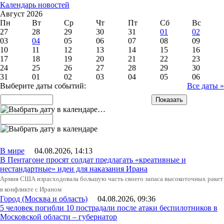
Календарь новостей
Август 2026
Пн
Вт
Ср
Чт
Пт
Сб
Вс
27
28
29
30
31
01
02
03
04
05
06
07
08
09
10
11
12
13
14
15
16
17
18
19
20
21
22
23
24
25
26
27
28
29
30
31
01
02
03
04
05
06
Выберите даты событий:
Все даты »
…
В мире
04.08.2026, 14:13
В Пентагоне просят солдат предлагать «креативные и
нестандартные» идеи для наказания Ирана
Армия США израсходовала большую часть своего запаса высокоточных ракет
в конфликте с Ираном
Город (Москва и область)
04.08.2026, 09:36
5 человек погибли 10 пострадали после атаки беспилотников в
Московской области – губернатор