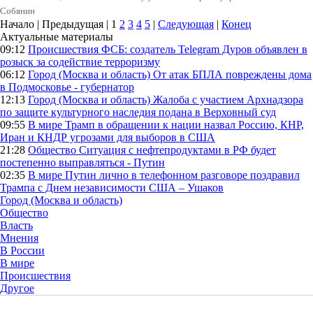
Собянин
Начало | Предыдущая |
1
2
3
4
5
|
Следующая
|
Конец
Актуальные материалы
09:12
Происшествия
ФСБ: создатель Telegram Дуров объявлен в
розыск за содействие терроризму
06:12
Город (Москва и область)
От атак БПЛА повреждены дома
в Подмосковье - губернатор
12:13
Город (Москва и область)
Жалоба с участием Архнадзора
по защите культурного наследия подана в Верховный суд
09:55
В мире
Трамп в обращении к нации назвал Россию, КНР,
Иран и КНДР угрозами для выборов в США
21:28
Общество
Ситуация с нефтепродуктами в РФ будет
постепенно выправляться - Путин
02:35
В мире
Путин лично в телефонном разговоре поздравил
Трампа с Днем независимости США – Ушаков
Город (Москва и область)
Общество
Власть
Мнения
В России
В мире
Происшествия
Другое