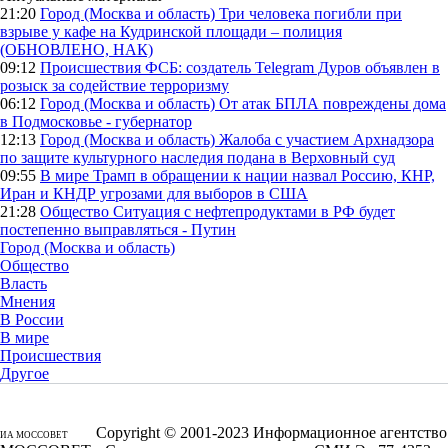
21:20
Город (Москва и область)
Три человека погибли при
взрыве у кафе на Кудринской площади – полиция
(ОБНОВЛЕНО, НАК)
09:12
Происшествия
ФСБ: создатель Telegram Дуров объявлен в
розыск за содействие терроризму
06:12
Город (Москва и область)
От атак БПЛА повреждены дома
в Подмосковье - губернатор
12:13
Город (Москва и область)
Жалоба с участием Архнадзора
по защите культурного наследия подана в Верховный суд
09:55
В мире
Трамп в обращении к нации назвал Россию, КНР,
Иран и КНДР угрозами для выборов в США
21:28
Общество
Ситуация с нефтепродуктами в РФ будет
постепенно выправляться - Путин
Город (Москва и область)
Общество
Власть
Мнения
В России
В мире
Происшествия
Другое
Copyright © 2001-2023 Информационное агентство
ИА МОССОВЕТ