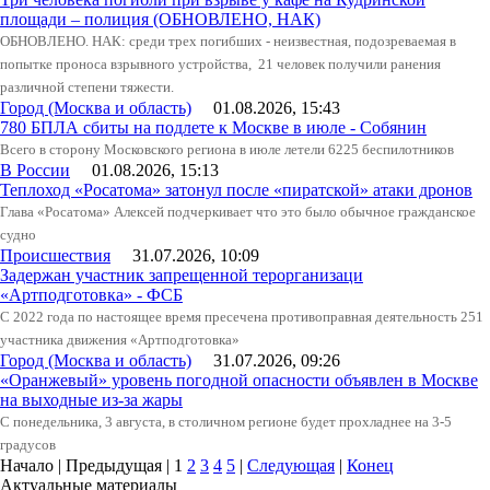
площади – полиция (ОБНОВЛЕНО, НАК)
ОБНОВЛЕНО. НАК: среди трех погибших - неизвестная, подозреваемая в
попытке проноса взрывного устройства, 21 человек получили ранения
различной степени тяжести.
Город (Москва и область)
01.08.2026, 15:43
780 БПЛА сбиты на подлете к Москве в июле - Собянин
Всего в сторону Московского региона в июле летели 6225 беспилотников
В России
01.08.2026, 15:13
Теплоход «Росатома» затонул после «пиратской» атаки дронов
Глава «Росатома» Алексей подчеркивает что это было обычное гражданское
судно
Происшествия
31.07.2026, 10:09
Задержан участник запрещенной терорганизаци
«Артподготовка» - ФСБ
С 2022 года по настоящее время пресечена противоправная деятельность 251
участника движения «Артподготовка»
Город (Москва и область)
31.07.2026, 09:26
«Оранжевый» уровень погодной опасности объявлен в Москве
на выходные из-за жары
С понедельника, 3 августа, в столичном регионе будет прохладнее на 3-5
градусов
Начало | Предыдущая |
1
2
3
4
5
|
Следующая
|
Конец
Актуальные материалы