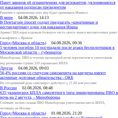
Пакет законов об ограничениях для релокантов, уклоняющихся
от наказания подписан президентом
Решение о применении этих мер будет принимать Минюст
В мире
04.08.2026, 14:13
В Пентагоне просят солдат предлагать «креативные и
нестандартные» идеи для наказания Ирана
Армия США израсходовала большую часть своего запаса высокоточных ракет
в конфликте с Ираном
Город (Москва и область)
04.08.2026, 09:36
5 человек погибли 10 пострадали после атаки беспилотников в
Московской области – губернатор
Минобороны: ПВО в течение прошедшей ночи перехватили и уничтожили
над регионами страны 320 украинских БПЛА
Другое
04.08.2026, 09:03
56,4% россиян со статусом самозапрета на кредиты имеют
активные долговые обязательства - ОКБ
На сегодняшний день самозапрет действует у 21,66 млн россиян
В России
02.08.2026, 08:48
635 украинских БПЛА самолетного типа ликвидированы ПВО в
ночь на 2 августа, - Минобороны
Собянин: ночью силами ПВО Минобороны уничтожены шесть БПЛА,
летевших на Москву
Город (Москва и область)
01.08.2026, 21:20
Три человека погибли при взрыве у кафе на Кудринской