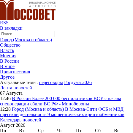
RSS
В закладки
Город (Москва и область)
Общество
Власть
Мнения
В России
В мире
Происшествия
Другое
Актуальные темы:
переговоры
Госдума-2026
Лента новостей
07 Августа
12:46
В России
Более 200 000 беспилотников ВСУ с начала
спецоперации сбили ВС РФ - Минобороны
12:28
Город (Москва и область)
В Москва-Сити ФСБ и МВД
пресекли деятельность 9 мошеннических криптообменников
Календарь новостей
Август 2026
Пн
Вт
Ср
Чт
Пт
Сб
Вс