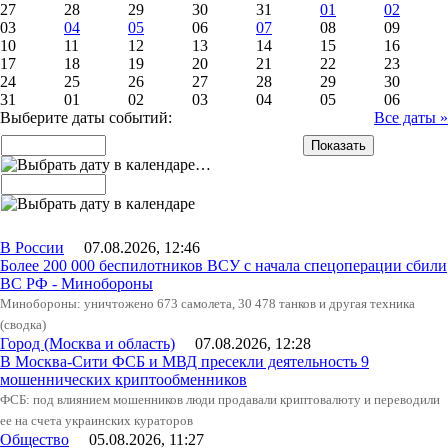
27
28
29
30
31
01
02
03
04
05
06
07
08
09
10
11
12
13
14
15
16
17
18
19
20
21
22
23
24
25
26
27
28
29
30
31
01
02
03
04
05
06
Выберите даты событий:
Все даты »
…
В России
07.08.2026, 12:46
Более 200 000 беспилотников ВСУ с начала спецоперации сбили
ВС РФ - Минобороны
Минобороны: уничтожено 673 самолета, 30 478 танков и другая техника
(сводка)
Город (Москва и область)
07.08.2026, 12:28
В Москва-Сити ФСБ и МВД пресекли деятельность 9
мошеннических криптообменников
ФСБ: под влиянием мошенников люди продавали криптовалюту и переводили
ее на счета украинских кураторов
Общество
05.08.2026, 11:27