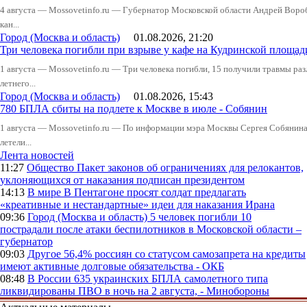
4 августа — Mossovetinfo.ru — Губернатор Московской области Андрей Вор
кан...
Город (Москва и область)
01.08.2026, 21:20
Три человека погибли при взрыве у кафе на Кудринской пло
1 августа — Mossovetinfo.ru — Три человека погибли, 15 получили травмы ра
летнего...
Город (Москва и область)
01.08.2026, 15:43
780 БПЛА сбиты на подлете к Москве в июле - Собянин
1 августа — Mossovetinfo.ru — По информации мэра Москвы Сергея Собянина,
летели...
Лента новостей
11:27
Общество
Пакет законов об ограничениях для релокантов,
уклоняющихся от наказания подписан президентом
14:13
В мире
В Пентагоне просят солдат предлагать
«креативные и нестандартные» идеи для наказания Ирана
09:36
Город (Москва и область)
5 человек погибли 10
пострадали после атаки беспилотников в Московской области –
губернатор
09:03
Другое
56,4% россиян со статусом самозапрета на кредиты
имеют активные долговые обязательства - ОКБ
08:48
В России
635 украинских БПЛА самолетного типа
ликвидированы ПВО в ночь на 2 августа, - Минобороны