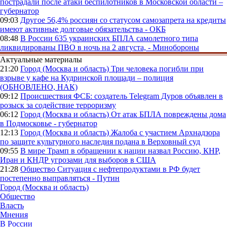
пострадали после атаки беспилотников в Московской области –
губернатор
09:03
Другое
56,4% россиян со статусом самозапрета на кредиты
имеют активные долговые обязательства - ОКБ
08:48
В России
635 украинских БПЛА самолетного типа
ликвидированы ПВО в ночь на 2 августа, - Минобороны
Актуальные материалы
21:20
Город (Москва и область)
Три человека погибли при
взрыве у кафе на Кудринской площади – полиция
(ОБНОВЛЕНО, НАК)
09:12
Происшествия
ФСБ: создатель Telegram Дуров объявлен в
розыск за содействие терроризму
06:12
Город (Москва и область)
От атак БПЛА повреждены дома
в Подмосковье - губернатор
12:13
Город (Москва и область)
Жалоба с участием Архнадзора
по защите культурного наследия подана в Верховный суд
09:55
В мире
Трамп в обращении к нации назвал Россию, КНР,
Иран и КНДР угрозами для выборов в США
21:28
Общество
Ситуация с нефтепродуктами в РФ будет
постепенно выправляться - Путин
Город (Москва и область)
Общество
Власть
Мнения
В России