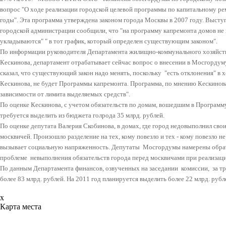
вопрос "О ходе реализации городской целевой программы по капитальному р
годы". Эта программа утверждена законом города Москвы в 2007 году. Выст
городской администрации сообщили, что "на программу капремонта домов не х
укладываются" " в тот график, который определен существующим законом".
По информации руководителя Департамента жилищно-коммунального хозяйст
Кескинова, департамент отрабатывает сейчас вопрос о внесении в Мосгордуму
сказал, что существующий закон надо менять, поскольку "есть отклонения" в х
Кескинова, не будет Программы капремонта. Программа, по мнению Кескинова
зависимости от лимита выделяемых средств".
По оценке Кескинова, с учетом обязательств по домам, вошедшим в Программу
требуется выделить из бюджета голрода 35 млрд. рублей.
По оценке депутата Валерия Скобинова, в домах, где город недовыполнил свои
москвичей. Произошло разделение на тех, кому повезло и тех - кому повезло не
вызывает социальную напряженность. Депутаты Мосгордумы намерены обр
проблеме невыполнения обязательств города перед москвичами при реализац
По данным Департамента финансов, озвученных на заседании комиссии, за т
более 83 млрд. рублей. На 2011 год планируется выделить более 22 млрд. рубл
x
Карта места