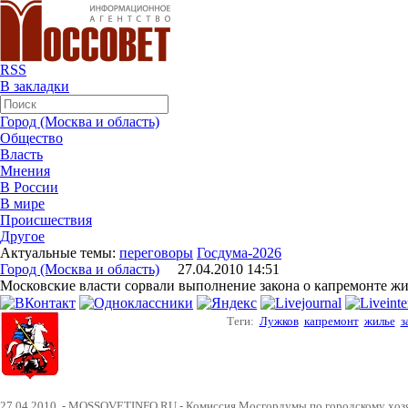
RSS
В закладки
Город (Москва и область)
Общество
Власть
Мнения
В России
В мире
Происшествия
Другое
Актуальные темы:
переговоры
Госдума-2026
Город (Москва и область)
27.04.2010 14:51
Московские власти сорвали выполнение закона о капремонте ж
Теги:
Лужков
капремонт
жилье
з
27.04.2010. - MOSSOVETINFO.RU - Комиссия Мосгордумы по городскому хоз