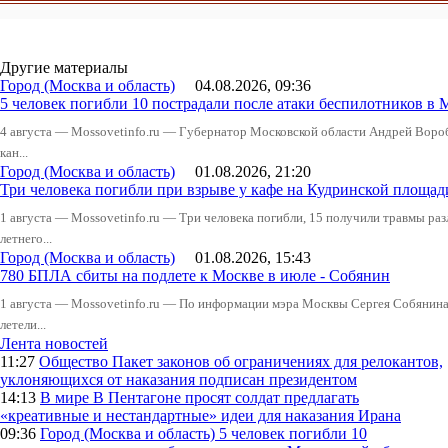
Другие материалы
Город (Москва и область)
04.08.2026, 09:36
5 человек погибли 10 пострадали после атаки беспилотников в 
4 августа — Mossovetinfo.ru — Губернатор Московской области Андрей Вор
кан...
Город (Москва и область)
01.08.2026, 21:20
Три человека погибли при взрыве у кафе на Кудринской пло
1 августа — Mossovetinfo.ru — Три человека погибли, 15 получили травмы ра
летнего...
Город (Москва и область)
01.08.2026, 15:43
780 БПЛА сбиты на подлете к Москве в июле - Собянин
1 августа — Mossovetinfo.ru — По информации мэра Москвы Сергея Собянина,
летели...
Лента новостей
11:27
Общество
Пакет законов об ограничениях для релокантов,
уклоняющихся от наказания подписан президентом
14:13
В мире
В Пентагоне просят солдат предлагать
«креативные и нестандартные» идеи для наказания Ирана
09:36
Город (Москва и область)
5 человек погибли 10