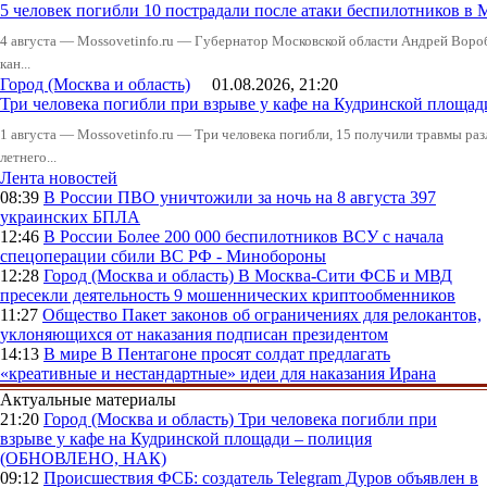
5 человек погибли 10 пострадали после атаки беспилотников в 
4 августа — Mossovetinfo.ru — Губернатор Московской области Андрей Вор
кан...
Город (Москва и область)
01.08.2026, 21:20
Три человека погибли при взрыве у кафе на Кудринской пло
1 августа — Mossovetinfo.ru — Три человека погибли, 15 получили травмы ра
летнего...
Лента новостей
08:39
В России
ПВО уничтожили за ночь на 8 августа 397
украинских БПЛА
12:46
В России
Более 200 000 беспилотников ВСУ с начала
спецоперации сбили ВС РФ - Минобороны
12:28
Город (Москва и область)
В Москва-Сити ФСБ и МВД
пресекли деятельность 9 мошеннических криптообменников
11:27
Общество
Пакет законов об ограничениях для релокантов,
уклоняющихся от наказания подписан президентом
14:13
В мире
В Пентагоне просят солдат предлагать
«креативные и нестандартные» идеи для наказания Ирана
Актуальные материалы
21:20
Город (Москва и область)
Три человека погибли при
взрыве у кафе на Кудринской площади – полиция
(ОБНОВЛЕНО, НАК)
09:12
Происшествия
ФСБ: создатель Telegram Дуров объявлен в