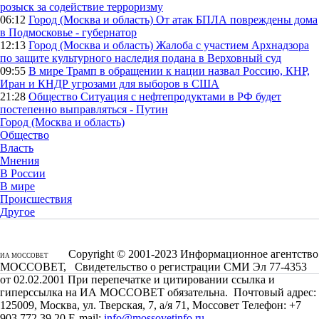
розыск за содействие терроризму
06:12
Город (Москва и область)
От атак БПЛА повреждены дома
в Подмосковье - губернатор
12:13
Город (Москва и область)
Жалоба с участием Архнадзора
по защите культурного наследия подана в Верховный суд
09:55
В мире
Трамп в обращении к нации назвал Россию, КНР,
Иран и КНДР угрозами для выборов в США
21:28
Общество
Ситуация с нефтепродуктами в РФ будет
постепенно выправляться - Путин
Город (Москва и область)
Общество
Власть
Мнения
В России
В мире
Происшествия
Другое
Copyright © 2001-2023 Информационное агентство
ИА МОССОВЕТ
МОССОВЕТ, Свидетельство о регистрации СМИ Эл 77-4353
от 02.02.2001 При перепечатке и цитировании ссылка и
гиперссылка на ИА МОССОВЕТ обязательна. Почтовый адрес:
125009, Москва, ул. Тверская, 7, а/я 71, Моссовет Телефон: +7
903 772 39 20 E-mail:
info@mossovetinfo.ru