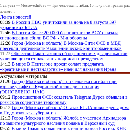
1 августа — Mossovetinfo.ru — Три человека погибли, 15 получили травмы ра
летнего...
Лента новостей
08:39
В России
ПВО уничтожили за ночь на 8 августа 397
украинских БПЛА
12:46
В России
Более 200 000 беспилотников ВСУ с начала
спецоперации сбили ВС РФ - Минобороны
12:28
Город (Москва и область)
В Москва-Сити ФСБ и МВД
пресекли деятельность 9 мошеннических криптообменников
11:27
Общество
Пакет законов об ограничениях для релокантов,
уклоняющихся от наказания подписан президентом
14:13
В мире
В Пентагоне просят солдат предлагать
«креативные и нестандартные» идеи для наказания Ирана
Актуальные материалы
21:20
Город (Москва и область)
Три человека погибли при
взрыве у кафе на Кудринской площади – полиция
(ОБНОВЛЕНО, НАК)
09:12
Происшествия
ФСБ: создатель Telegram Дуров объявлен в
розыск за содействие терроризму
06:12
Город (Москва и область)
От атак БПЛА повреждены дома
в Подмосковье - губернатор
12:13
Город (Москва и область)
Жалоба с участием Архнадзора
по защите культурного наследия подана в Верховный суд
09:55
В мире
Трамп в обращении к нации назвал Россию, КНР,