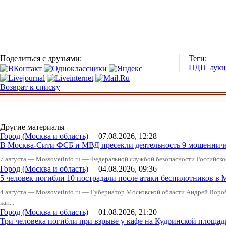
Поделиться с друзьями:
Теги:
ПДП
аук
Возврат к списку
Другие материалы
Город (Москва и область)
07.08.2026, 12:28
В Москва-Сити ФСБ и МВД пресекли деятельность 9 мошеннич
7 августа — Mossovetinfo.ru — Федеральной службой безопасности Российско
Город (Москва и область)
04.08.2026, 09:36
5 человек погибли 10 пострадали после атаки беспилотников в 
4 августа — Mossovetinfo.ru — Губернатор Московской области Андрей Вор
кан...
Город (Москва и область)
01.08.2026, 21:20
Три человека погибли при взрыве у кафе на Кудринской пло