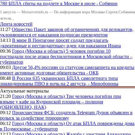
780 БПЛА сбиты на подлете к Москве в июле - Собянин
1 августа — Mossovetinfo.ru — По информации мэра Москвы Сергея Собянина,
летели...
Лента новостей
11:27
Общество
Пакет законов об ограничениях для релокантов,
уклоняющихся от наказания подписан президентом
14:13
В мире
В Пентагоне просят солдат предлагать
«креативные и нестандартные» идеи для наказания Ирана
09:36
Город (Москва и область)
5 человек погибли 10
пострадали после атаки беспилотников в Московской области –
губернатор
09:03
Другое
56,4% россиян со статусом самозапрета на кредиты
имеют активные долговые обязательства - ОКБ
08:48
В России
635 украинских БПЛА самолетного типа
ликвидированы ПВО в ночь на 2 августа, - Минобороны
Актуальные материалы
21:20
Город (Москва и область)
Три человека погибли при
взрыве у кафе на Кудринской площади – полиция
(ОБНОВЛЕНО, НАК)
09:12
Происшествия
ФСБ: создатель Telegram Дуров объявлен в
розыск за содействие терроризму
06:12
Город (Москва и область)
От атак БПЛА повреждены дома
в Подмосковье - губернатор
12:13
Город (Москва и область)
Жалоба с участием Архнадзора