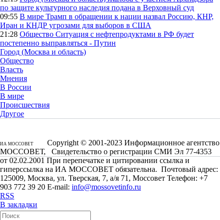
по защите культурного наследия подана в Верховный суд
09:55
В мире
Трамп в обращении к нации назвал Россию, КНР,
Иран и КНДР угрозами для выборов в США
21:28
Общество
Ситуация с нефтепродуктами в РФ будет
постепенно выправляться - Путин
Город (Москва и область)
Общество
Власть
Мнения
В России
В мире
Происшествия
Другое
Copyright © 2001-2023 Информационное агентство
ИА МОССОВЕТ
МОССОВЕТ, Свидетельство о регистрации СМИ Эл 77-4353
от 02.02.2001 При перепечатке и цитировании ссылка и
гиперссылка на ИА МОССОВЕТ обязательна. Почтовый адрес:
125009, Москва, ул. Тверская, 7, а/я 71, Моссовет Телефон: +7
903 772 39 20 E-mail:
info@mossovetinfo.ru
RSS
В закладки