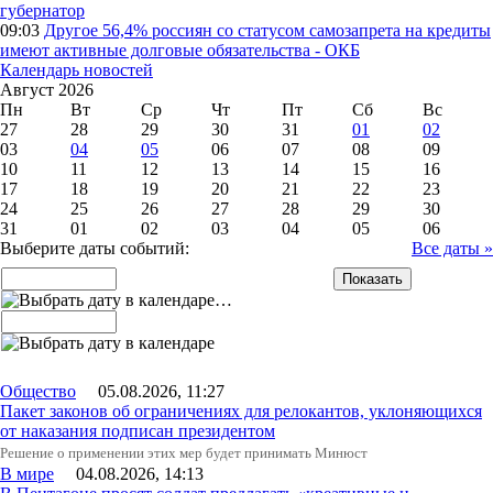
губернатор
09:03
Другое
56,4% россиян со статусом самозапрета на кредиты
имеют активные долговые обязательства - ОКБ
Календарь новостей
Август 2026
Пн
Вт
Ср
Чт
Пт
Сб
Вс
27
28
29
30
31
01
02
03
04
05
06
07
08
09
10
11
12
13
14
15
16
17
18
19
20
21
22
23
24
25
26
27
28
29
30
31
01
02
03
04
05
06
Выберите даты событий:
Все даты »
…
Общество
05.08.2026, 11:27
Пакет законов об ограничениях для релокантов, уклоняющихся
от наказания подписан президентом
Решение о применении этих мер будет принимать Минюст
В мире
04.08.2026, 14:13