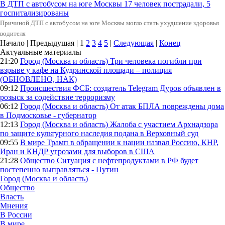
В ДТП с автобусом на юге Москвы 17 человек пострадали, 5
госпитализированы
Причиной ДТП с автобусом на юге Москвы могло стать ухудшение здоровья
водителя
Начало | Предыдущая |
1
2
3
4
5
|
Следующая
|
Конец
Актуальные материалы
21:20
Город (Москва и область)
Три человека погибли при
взрыве у кафе на Кудринской площади – полиция
(ОБНОВЛЕНО, НАК)
09:12
Происшествия
ФСБ: создатель Telegram Дуров объявлен в
розыск за содействие терроризму
06:12
Город (Москва и область)
От атак БПЛА повреждены дома
в Подмосковье - губернатор
12:13
Город (Москва и область)
Жалоба с участием Архнадзора
по защите культурного наследия подана в Верховный суд
09:55
В мире
Трамп в обращении к нации назвал Россию, КНР,
Иран и КНДР угрозами для выборов в США
21:28
Общество
Ситуация с нефтепродуктами в РФ будет
постепенно выправляться - Путин
Город (Москва и область)
Общество
Власть
Мнения
В России
В мире