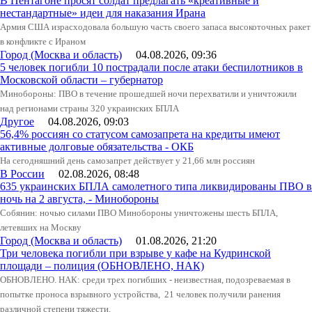
В Пентагоне просят солдат предлагать «креативные и
нестандартные» идеи для наказания Ирана
Армия США израсходовала большую часть своего запаса высокоточных ракет
в конфликте с Ираном
Город (Москва и область)
04.08.2026, 09:36
5 человек погибли 10 пострадали после атаки беспилотников в
Московской области – губернатор
Минобороны: ПВО в течение прошедшей ночи перехватили и уничтожили
над регионами страны 320 украинских БПЛА
Другое
04.08.2026, 09:03
56,4% россиян со статусом самозапрета на кредиты имеют
активные долговые обязательства - ОКБ
На сегодняшний день самозапрет действует у 21,66 млн россиян
В России
02.08.2026, 08:48
635 украинских БПЛА самолетного типа ликвидированы ПВО в
ночь на 2 августа, - Минобороны
Собянин: ночью силами ПВО Минобороны уничтожены шесть БПЛА,
летевших на Москву
Город (Москва и область)
01.08.2026, 21:20
Три человека погибли при взрыве у кафе на Кудринской
площади – полиция (ОБНОВЛЕНО, НАК)
ОБНОВЛЕНО. НАК: среди трех погибших - неизвестная, подозреваемая в
попытке проноса взрывного устройства, 21 человек получили ранения
различной степени тяжести.