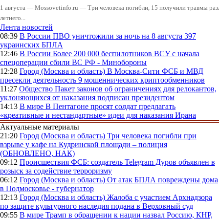
1 августа — Mossovetinfo.ru — Три человека погибли, 15 получили травмы ра
летнего...
Лента новостей
08:39
В России
ПВО уничтожили за ночь на 8 августа 397
украинских БПЛА
12:46
В России
Более 200 000 беспилотников ВСУ с начала
спецоперации сбили ВС РФ - Минобороны
12:28
Город (Москва и область)
В Москва-Сити ФСБ и МВД
пресекли деятельность 9 мошеннических криптообменников
11:27
Общество
Пакет законов об ограничениях для релокантов,
уклоняющихся от наказания подписан президентом
14:13
В мире
В Пентагоне просят солдат предлагать
«креативные и нестандартные» идеи для наказания Ирана
Актуальные материалы
21:20
Город (Москва и область)
Три человека погибли при
взрыве у кафе на Кудринской площади – полиция
(ОБНОВЛЕНО, НАК)
09:12
Происшествия
ФСБ: создатель Telegram Дуров объявлен в
розыск за содействие терроризму
06:12
Город (Москва и область)
От атак БПЛА повреждены дома
в Подмосковье - губернатор
12:13
Город (Москва и область)
Жалоба с участием Архнадзора
по защите культурного наследия подана в Верховный суд
09:55
В мире
Трамп в обращении к нации назвал Россию, КНР,