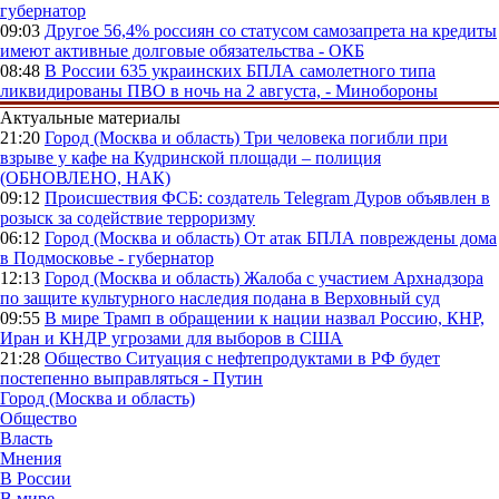
губернатор
09:03
Другое
56,4% россиян со статусом самозапрета на кредиты
имеют активные долговые обязательства - ОКБ
08:48
В России
635 украинских БПЛА самолетного типа
ликвидированы ПВО в ночь на 2 августа, - Минобороны
Актуальные материалы
21:20
Город (Москва и область)
Три человека погибли при
взрыве у кафе на Кудринской площади – полиция
(ОБНОВЛЕНО, НАК)
09:12
Происшествия
ФСБ: создатель Telegram Дуров объявлен в
розыск за содействие терроризму
06:12
Город (Москва и область)
От атак БПЛА повреждены дома
в Подмосковье - губернатор
12:13
Город (Москва и область)
Жалоба с участием Архнадзора
по защите культурного наследия подана в Верховный суд
09:55
В мире
Трамп в обращении к нации назвал Россию, КНР,
Иран и КНДР угрозами для выборов в США
21:28
Общество
Ситуация с нефтепродуктами в РФ будет
постепенно выправляться - Путин
Город (Москва и область)
Общество
Власть
Мнения
В России
В мире