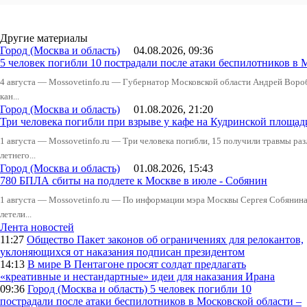
Другие материалы
Город (Москва и область)
04.08.2026, 09:36
5 человек погибли 10 пострадали после атаки беспилотников в 
4 августа — Mossovetinfo.ru — Губернатор Московской области Андрей Вор
кан...
Город (Москва и область)
01.08.2026, 21:20
Три человека погибли при взрыве у кафе на Кудринской пло
1 августа — Mossovetinfo.ru — Три человека погибли, 15 получили травмы ра
летнего...
Город (Москва и область)
01.08.2026, 15:43
780 БПЛА сбиты на подлете к Москве в июле - Собянин
1 августа — Mossovetinfo.ru — По информации мэра Москвы Сергея Собянина,
летели...
Лента новостей
11:27
Общество
Пакет законов об ограничениях для релокантов,
уклоняющихся от наказания подписан президентом
14:13
В мире
В Пентагоне просят солдат предлагать
«креативные и нестандартные» идеи для наказания Ирана
09:36
Город (Москва и область)
5 человек погибли 10
пострадали после атаки беспилотников в Московской области –