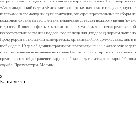
метрополитен», в ходе которых выявлены нарушения закона. Например, на ст
«Александровский сад» и «Киевская» в торговых палатках и секциях допускае
колпаками, загромождены пути эвакуации, электронагревательные приборы ис
пожарной охраны метрополитена, первичные средства пожаротушения (ручно
годности. Выявлены факты хранения горючих материалов в непосредственной 
несоответствия состояния подсобного помещения (кладовой) нормам пожарно
Прокурором в отношении коммерческих организаций, их должностных лиц и
возбуждено 10 дел об административном правонарушении, в адрес руководст
контролирующей исполнение пожарной безопасности в торговых павильонах н
представление об устранении нарушений законодательства о пожарной безопа
служба
Прокуратуры
Москвы.
x
Карта места