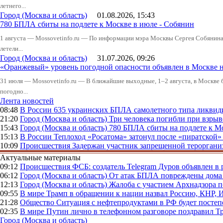
летнего...
Город (Москва и область)
01.08.2026, 15:43
780 БПЛА сбиты на подлете к Москве в июле - Собянин
1 августа — Mossovetinfo.ru — По информации мэра Москвы Сергея Собянина,
летели...
Город (Москва и область)
31.07.2026, 09:26
«Оранжевый» уровень погодной опасности объявлен в Москве н
31 июля — Mossovetinfo.ru — В ближайшие выходные, 1–2 августа, в Москве 
погодно...
Лента новостей
08:48
В России
635 украинских БПЛА самолетного типа ликвиди
21:20
Город (Москва и область)
Три человека погибли при взры
15:43
Город (Москва и область)
780 БПЛА сбиты на подлете к М
15:13
В России
Теплоход «Росатома» затонул после «пиратской»
10:09
Происшествия
Задержан участник запрещенной тероргани
Актуальные материалы
09:12
Происшествия
ФСБ: создатель Telegram Дуров объявлен в 
06:12
Город (Москва и область)
От атак БПЛА повреждены дома 
12:13
Город (Москва и область)
Жалоба с участием Архнадзора п
09:55
В мире
Трамп в обращении к нации назвал Россию, КНР,
21:28
Общество
Ситуация с нефтепродуктами в РФ будет постеп
02:35
В мире
Путин лично в телефонном разговоре поздравил 
Город (Москва и область)