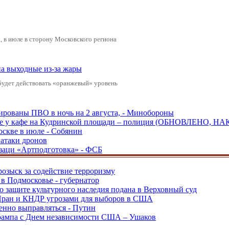
 в июле в сторону Московского региона
а выходные из-за жары
будет действовать «оранжевый» уровень
рованы ПВО в ночь на 2 августа, - Минобороны
ве у кафе на Кудринской площади – полиция (ОБНОВЛЕНО, НА
оскве в июле - Собянин
 атаки дронов
заци «Артподготовка» - ФСБ
розыск за содействие терроризму
в Подмосковье - губернатор
о защите культурного наследия подана в Верховный суд
 Иран и КНДР угрозами для выборов в США
енно выправляться - Путин
Трампа с Днем независимости США – Ушаков