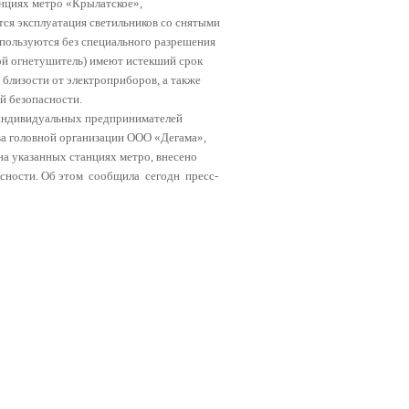
анциях метро «Крылатское»,
тся эксплуатация светильников со снятыми
пользуются без специального разрешения
й огнетушитель) имеют истекший срок
близости от электроприборов, а также
й безопасности.
 индивидуальных предпринимателей
ва головной организации ООО «Дегама»,
а указанных станциях метро, внесено
сности. Об этом
сообщила
сегодн
пресс-