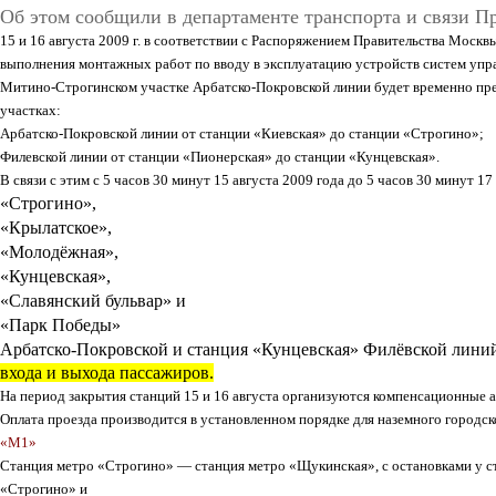
Об этом сообщили в департаменте транспорта и связи П
15 и 16 августа 2009 г.
в соответствии с Распоряжением Правительства Москв
выполнения монтажных работ по вводу в эксплуатацию устройств систем упра
Митино-Строгинском участке Арбатско-Покровской линии
будет временно
пр
участках:
Арбатско-Покровской линии
от станции
«Киевская»
до станции
«Строгино»
;
Филевской линии
от станции
«Пионерская»
до станции
«Кунцевская»
.
В связи с этим
с 5 часов 30 минут 15 августа 2009 года до 5 часов 30 минут 17
«Строгино»
,
«Крылатское»
,
«Молодёжная»
,
«Кунцевская»
,
«Славянский бульвар»
и
«Парк Победы»
Арбатско-Покровской
и станция
«Кунцевская» Филёвской лини
входа и выхода пассажиров.
На период закрытия станций
15 и 16 августа
организуются
компенсационные 
Оплата проезда производится в установленном порядке для наземного городск
«М1»
Станция метро
«Строгино»
— станция метро
«Щукинская»
, с остановками у 
«Строгино»
и