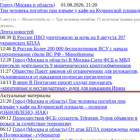
Город (Москва и область)
01.08.2026, 21:20
Три человека погибли при взрыве у кафе на Кудринской пло
1 августа — Mossovetinfo.ru — Три человека погибли, 15 получили травмы ра
летнего...
Лента новостей
08:39
В России
ПВО уничтожили за ночь на 8 августа 397
украинских БПЛА
12:46
В России
Более 200 000 беспилотников ВСУ с начала
спецоперации сбили ВС РФ - Минобороны
12:28
Город (Москва и область)
В Москва-Сити ФСБ и МВД
пресекли деятельность 9 мошеннических криптообменников
11:27
Общество
Пакет законов об ограничениях для релокантов,
уклоняющихся от наказания подписан президентом
14:13
В мире
В Пентагоне просят солдат предлагать
«креативные и нестандартные» идеи для наказания Ирана
Актуальные материалы
21:20
Город (Москва и область)
Три человека погибли при
взрыве у кафе на Кудринской площади – полиция
(ОБНОВЛЕНО, НАК)
09:12
Происшествия
ФСБ: создатель Telegram Дуров объявлен в
розыск за содействие терроризму
06:12
Город (Москва и область)
От атак БПЛА повреждены дома
в Подмосковье - губернатор