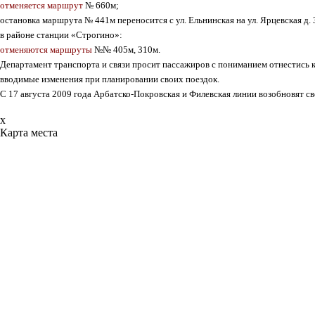
отменяется маршрут
№ 660м
;
остановка маршрута
№ 441м
переносится с ул. Ельнинская на
ул. Ярцевская д. 
в районе станции
«Строгино»
:
отменяются маршруты
№№ 405м, 310м
.
Департамент транспорта и связи просит пассажиров с пониманием отнестись 
вводимые изменения при планировании своих поездок.
С 17 августа 2009 года Арбатско-Покровская и Филевская линии возобновят 
x
Карта места