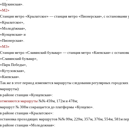
«Щукинская»
.
«М2»
Станция метро
«Крылатское»
— станция метро
«Пионерская»
, с остановками 
«Крылатское»
,
«Молодёжная»
,
«Кунцевская»
и
«Пионерская»
.
«М3»
Станция метро
«Славянский бульвар»
— станция метро
«Киевская»
с остановк
«Славянский бульвар»
,
«Парк Победы»
,
«Кутузовская»
,
«Киевская»
.
Так же в этот период изменяется маршруты следования регулярных городск
маршруты)
:
в районе станции
«Кунцевская»
:
отменяются маршруты
№№ 459м, 172м и 478м
;
маршрут
№ 308м
сокращается до платформы
«Кунцево»
.
в районе станции
«Крылатское»
:
остановка проходящих маршрутов
№№ 99м, 229м, 357м, 376м, 554м, 581м
пер
в районе станции
«Молодежная»
: