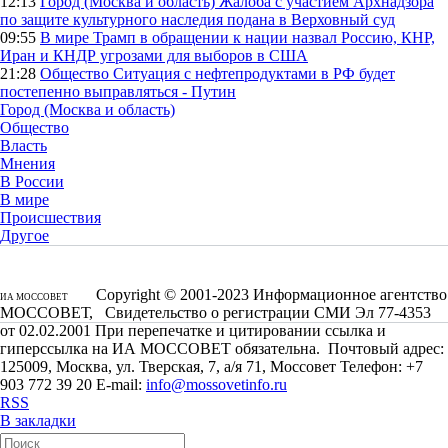
12:13
Город (Москва и область)
Жалоба с участием Архнадзора
по защите культурного наследия подана в Верховный суд
09:55
В мире
Трамп в обращении к нации назвал Россию, КНР,
Иран и КНДР угрозами для выборов в США
21:28
Общество
Ситуация с нефтепродуктами в РФ будет
постепенно выправляться - Путин
Город (Москва и область)
Общество
Власть
Мнения
В России
В мире
Происшествия
Другое
Copyright © 2001-2023 Информационное агентство
ИА МОССОВЕТ
МОССОВЕТ, Свидетельство о регистрации СМИ Эл 77-4353
от 02.02.2001 При перепечатке и цитировании ссылка и
гиперссылка на ИА МОССОВЕТ обязательна. Почтовый адрес:
125009, Москва, ул. Тверская, 7, а/я 71, Моссовет Телефон: +7
903 772 39 20 E-mail:
info@mossovetinfo.ru
RSS
В закладки