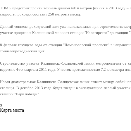
ТПМК предстоит пройти тоннель длиной 4914 метров (из них в 2013 году – о
скорость проходки составит 250 метров в месяц.
Данный тоннелепроходческий щит уже использовался при строительстве метр
участке продления Калининской линии от станции "Новогиреево" до станции 
8 февраля текущего года от станции "Ломоносовский проспект" в направле
тоннелепроходческий щит.
Строительство участка Калининско-Солнцевской линии метрополитена от с
ведется с 4-го квартала 2011 года. Участок протяженностью 7,2 километра пла
Новая диаметральная Калининско-Солнцевская линия свяжет между собой юг
столицы. В декабре 2013 года будет введен в эксплуатацию первый участок
станции "Парк победы".
x
Карта места