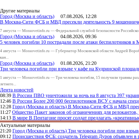
Другие материалы
Город (Москва и область)
07.08.2026, 12:28
В Москва-Сити ФСБ и МВД пресекли деятельность 9 мошеннич
7 августа — Mossovetinfo.ru — Федеральной службой безопасности Российско
Город (Москва и область)
04.08.2026, 09:36
5 человек погибли 10 пострадали после атаки беспилотников в 
4 августа — Mossovetinfo.ru — Губернатор Московской области Андрей Вор
кан...
Город (Москва и область)
01.08.2026, 21:20
Три человека погибли при взрыве у кафе на Кудринской пло
1 августа — Mossovetinfo.ru — Три человека погибли, 15 получили травмы ра
летнего...
Лента новостей
08:39
В России
ПВО уничтожили за ночь на 8 августа 397 укр
12:46
В России
Более 200 000 беспилотников ВСУ с начала сп
12:28
Город (Москва и область)
В Москва-Сити ФСБ и МВД прес
11:27
Общество
Пакет законов об ограничениях для релокантов
14:13
В мире
В Пентагоне просят солдат предлагать «креативны
Актуальные материалы
21:20
Город (Москва и область)
Три человека погибли при взры
09:12
Происшествия
ФСБ: создатель Telegram Дуров объявлен в 