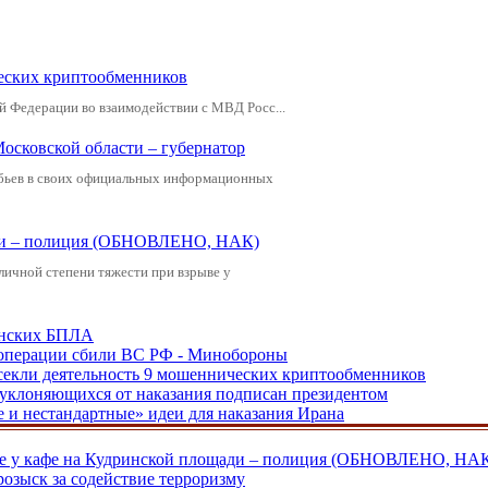
еских криптообменников
й Федерации во взаимодействии с МВД Росс...
Московской области – губернатор
обьев в своих официальных информационных
щади – полиция (ОБНОВЛЕНО, НАК)
зличной степени тяжести при взрыве у
аинских БПЛА
ецоперации сбили ВС РФ - Минобороны
екли деятельность 9 мошеннических криптообменников
, уклоняющихся от наказания подписан президентом
е и нестандартные» идеи для наказания Ирана
ве у кафе на Кудринской площади – полиция (ОБНОВЛЕНО, НА
розыск за содействие терроризму