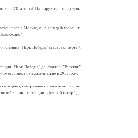
коло 2270 метров). Планируется, что средняя
отоннелей в Москве, он был задействован на
"Новокосино".
нии станции "Парк Победы" стартовал первый
танции "Парк Победы" до станции "Раменки"
нируется ввести в эксплуатацию в 2015 году.
о-западный, центральный и западный районы
 новой линии от станции "Деловой центр" до