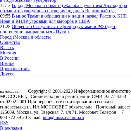
в Подмосковье - губернатор
12:13
Город (Москва и область)
Жалоба с участием Архнадзора
по защите культурного наследия подана в Верховный суд
09:55
В мире
Трамп в обращении к нации назвал Россию, КНР,
Иран и КНДР угрозами для выборов в США
21:28
Общество
Ситуация с нефтепродуктами в РФ будет
постепенно выправляться - Путин
Город (Москва и область)
Общество
Власть
Мнения
В России
В мире
Происшествия
Другое
Copyright © 2001-2023 Информационное агентство
ИА МОССОВЕТ
МОССОВЕТ, Свидетельство о регистрации СМИ Эл 77-4353
от 02.02.2001 При перепечатке и цитировании ссылка и
гиперссылка на ИА МОССОВЕТ обязательна. Почтовый адрес:
125009, Москва, ул. Тверская, 7, а/я 71, Моссовет Телефон: +7
903 772 39 20 E-mail:
info@mossovetinfo.ru
RSS
В закладки