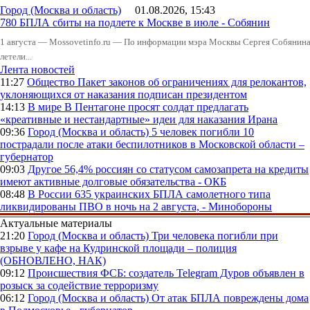
Город (Москва и область)
01.08.2026, 15:43
780 БПЛА сбиты на подлете к Москве в июле - Собянин
1 августа — Mossovetinfo.ru — По информации мэра Москвы Сергея Собянина,
летели...
Лента новостей
11:27
Общество
Пакет законов об ограничениях для релокантов,
уклоняющихся от наказания подписан президентом
14:13
В мире
В Пентагоне просят солдат предлагать
«креативные и нестандартные» идеи для наказания Ирана
09:36
Город (Москва и область)
5 человек погибли 10
пострадали после атаки беспилотников в Московской области –
губернатор
09:03
Другое
56,4% россиян со статусом самозапрета на кредиты
имеют активные долговые обязательства - ОКБ
08:48
В России
635 украинских БПЛА самолетного типа
ликвидированы ПВО в ночь на 2 августа, - Минобороны
Актуальные материалы
21:20
Город (Москва и область)
Три человека погибли при
взрыве у кафе на Кудринской площади – полиция
(ОБНОВЛЕНО, НАК)
09:12
Происшествия
ФСБ: создатель Telegram Дуров объявлен в
розыск за содействие терроризму
06:12
Город (Москва и область)
От атак БПЛА повреждены дома