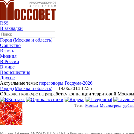
RSS
В закладки
Город (Москва и область)
Общество
Власть
Мнения
В России
В мире
Происшествия
Другое
Актуальные темы:
переговоры
Госдума-2026
Город (Москва и область)
19.06.2014 12:55
Объявлен конкурс на разработку концепции территорий Москвы
Теги:
Москва
Москва-река
урбан
Москва. 19 июня. MOSSOVETINFO.RU - Концепция градостроительного развит