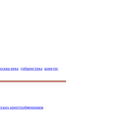
осква-река
урбанистика
конкурс
еских криптообменников