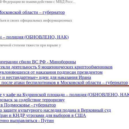
й Федерации во взаимодействии с МВД Росс...
Московской области – губернатор
обьев в своих официальных информационных
щади – полиция (ОБНОВЛЕНО, НАК)
зличной степени тяжести при взрыве у
ецоперации сбили ВС РФ - Минобороны
екли деятельность 9 мошеннических криптообменников
, уклоняющихся от наказания подписан президентом
е и нестандартные» идеи для наказания Ирана
и после атаки беспилотников в Московской области – губернатор
ве у кафе на Кудринской площади – полиция (ОБНОВЛЕНО, НА
розыск за содействие терроризму
в Подмосковье - губернатор
о защите культурного наследия подана в Верховный суд
 Иран и КНДР угрозами для выборов в США
енно выправляться - Путин