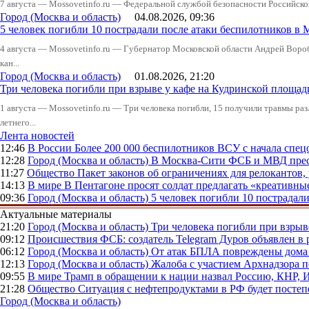
7 августа — Mossovetinfo.ru — Федеральной службой безопасности Российско
Город (Москва и область)
04.08.2026, 09:36
5 человек погибли 10 пострадали после атаки беспилотников в 
4 августа — Mossovetinfo.ru — Губернатор Московской области Андрей Вор
кан...
Город (Москва и область)
01.08.2026, 21:20
Три человека погибли при взрыве у кафе на Кудринской пло
1 августа — Mossovetinfo.ru — Три человека погибли, 15 получили травмы ра
летнего...
Лента новостей
12:46
В России
Более 200 000 беспилотников ВСУ с начала сп
12:28
Город (Москва и область)
В Москва-Сити ФСБ и МВД прес
11:27
Общество
Пакет законов об ограничениях для релокантов
14:13
В мире
В Пентагоне просят солдат предлагать «креативны
09:36
Город (Москва и область)
5 человек погибли 10 пострадал
Актуальные материалы
21:20
Город (Москва и область)
Три человека погибли при взры
09:12
Происшествия
ФСБ: создатель Telegram Дуров объявлен в 
06:12
Город (Москва и область)
От атак БПЛА повреждены дома 
12:13
Город (Москва и область)
Жалоба с участием Архнадзора п
09:55
В мире
Трамп в обращении к нации назвал Россию, КНР,
21:28
Общество
Ситуация с нефтепродуктами в РФ будет постеп
Город (Москва и область)