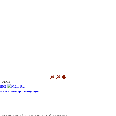
-реки
истика
конкурс
концепция
ия территорий, прилегающих к Москве-реке,